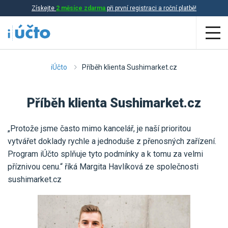
Získejte
2 měsíce zdarma
při první registraci a roční platbě!
Aplikace
iÚčto
Příběh klienta Sushimarket.cz
Účetnictví
Příběh klienta Sushimarket.cz
Daňová evidence
„Protože jsme často mimo kancelář, je naší prioritou
Fakturace
vytvářet doklady rychle a jednoduše z přenosných zařízení.
Přehled funkcí
Program iÚčto splňuje tyto podmínky a k tomu za velmi
příznivou cenu.“ říká Margita Havlíková ze společnosti
Ceník
Online účetnictví
sushimarket.cz
Online daňová evidence
Účetní služby
Online fakturace