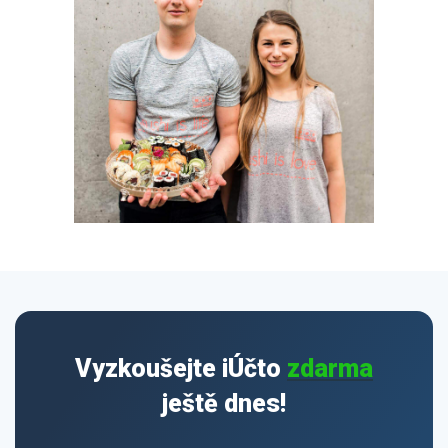
Pro uživatele iÚčto
Propojení s bankou
Pro koho je určené
Poptávka účetních služeb
Účetní a manažerské reporty
Pro firmy
Ceník účetních služeb
Ceník a sklady
VYZKOUŠET ZDARMA
PŘIHLÁSIT SE
Pro živnostníky
One Stop Shop (OSS)
Pro spolky
Blog
Kontakt
Všechny funkce
Vyzkoušejte iÚčto
zdarma
ještě dnes!