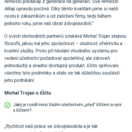
řemeslo předávají z generace na generaci. Své řemeslo
Pro uživatele iÚčto
Propojení s bankou
Pro koho je určené
dělají opravdu poctivě. Díky těmto kvalitám jsme si našli
Poptávka účetních služeb
cestu k zákazníkům a od založení firmy, tedy během
Účetní a manažerské reporty
Pro firmy
jednoho roku, jsme náš obrat zdvojnásobili.“
Ceník účetních služeb
Ceník a sklady
VYZKOUŠET ZDARMA
PŘIHLÁSIT SE
Pro živnostníky
U svých obchodních partnerů očekává Michal Trojan stejnou
One Stop Shop (OSS)
filozofii, jakou má jeho společnost – slušnost, efektivitu a
Pro spolky
Blog
Kontakt
kvalitní služby. Proto při hledání vhodného systému pro
Všechny funkce
vedení účetnictví požadoval spolehlivý, ale zároveň
jednoduchý a snadno dostupný produkt. iÚčto splňovalo
všechny tyto podmínky a stalo se tak důležitou součástí
jeho podnikání.
Michal Trojan o iÚčtu
Jaký je rozdíl mezi Vaším účetnictvím „před“ iÚčtem a nyní
s iÚčtem?
„Rychlost naší práce se zdvojnásobila a je tak