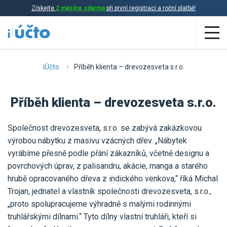
Získejte
2 měsíce zdarma
při první registraci a roční platbě!
Aplikace
iÚčto
Příběh klienta – drevozesveta s.r.o.
Účetnictví
Příběh klienta – drevozesveta s.r.o.
Daňová evidence
Společnost drevozesveta, s.r.o. se zabývá zakázkovou
Fakturace
výrobou nábytku z masivu vzácných dřev. „Nábytek
Přehled funkcí
vyrábíme přesně podle přání zákazníků, včetně designu a
povrchových úprav, z palisandru, akácie, manga a starého
Ceník
Online účetnictví
hrubě opracovaného dřeva z indického venkova,“ říká Michal
Trojan, jednatel a vlastník společnosti drevozesveta, s.r.o.,
Online daňová evidence
„proto spolupracujeme výhradně s malými rodinnými
Účetní služby
Online fakturace
truhlářskými dílnami.“ Tyto dílny vlastní truhláři, kteří si