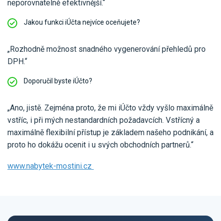
neporovnatelně efektivnější.“
Jakou funkci iÚčta nejvíce oceňujete?
„Rozhodně možnost snadného vygenerování přehledů pro
DPH.“
Doporučil byste iÚčto?
„Ano, jistě. Zejména proto, že mi iÚčto vždy vyšlo maximálně
vstříc, i při mých nestandardních požadavcích. Vstřícný a
maximálně flexibilní přístup je základem našeho podnikání, a
proto ho dokážu ocenit i u svých obchodních partnerů.“
www.nabytek-mostini.cz