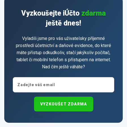
Vyzkoušejte iÚčto
zdarma
ještě dnes!
Vyladili jsme pro vás uživatelsky příjemné
prostředí účetnictví a daňové evidence, do které
máte přístup odkudkoliv, stačí jakýkoliv počítač,
tablet či mobilní telefon s přístupem na internet.
Nad čím ještě váháte?
VYZKOUŠET ZDARMA