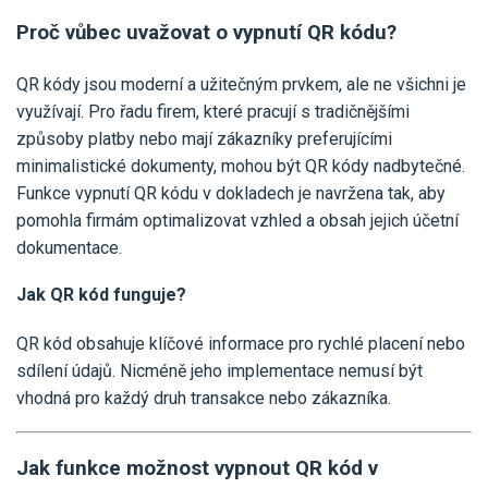
Pro uživatele iÚčto
Propojení s bankou
Pro koho je určené
Proč vůbec uvažovat o vypnutí QR kódu?
Poptávka účetních služeb
Účetní a manažerské reporty
QR kódy jsou moderní a užitečným prvkem, ale ne všichni je
Pro firmy
Ceník účetních služeb
Ceník a sklady
využívají. Pro řadu firem, které pracují s tradičnějšími
VYZKOUŠET ZDARMA
PŘIHLÁSIT SE
Pro živnostníky
způsoby platby nebo mají zákazníky preferujícími
One Stop Shop (OSS)
minimalistické dokumenty, mohou být QR kódy nadbytečné.
Pro spolky
Blog
Kontakt
Funkce vypnutí QR kódu v dokladech je navržena tak, aby
Všechny funkce
pomohla firmám optimalizovat vzhled a obsah jejich účetní
dokumentace.
Jak QR kód funguje?
QR kód obsahuje klíčové informace pro rychlé placení nebo
sdílení údajů. Nicméně jeho implementace nemusí být
vhodná pro každý druh transakce nebo zákazníka.
Jak funkce možnost vypnout QR kód v