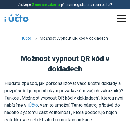
Získejte
2 měsíce zdarma
při první registraci a roční platbě!
Aplikace
iÚčto
Možnost vypnout QR kód v dokladech
Účetnictví
Možnost vypnout QR kód v
Daňová evidence
dokladech
Fakturace
Hledáte způsob, jak personalizovat vaše účetní doklady a
Přehled funkcí
přizpůsobit je specifickým požadavkům vašich zákazníků?
Funkce „Možnost vypnout QR kód v dokladech“, kterou nyní
Ceník
Online účetnictví
nabízíme v
iÚčto
, vám to umožní. Tento nástroj přidává do
Online daňová evidence
našeho systému část volitelnosti, která podporuje nejen
Účetní služby
estetiku, ale i efektivitu firemní komunikace.
Online fakturace