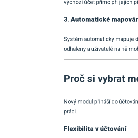
výchozí účet přímo při jejich 
3.
Automatické mapování
Systém automaticky mapuje dok
odhaleny a uživatelé na ně mo
Proč si vybrat m
Nový modul přináší do účtování 
práci.
Flexibilita v účtování