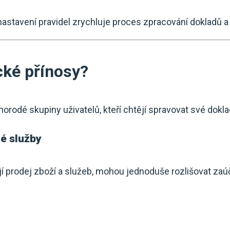
stavení pravidel zrychluje proces zpracování dokladů a 
cké přínosy?
orodé skupiny uživatelů, kteří chtějí spravovat své doklad
né služby
jí prodej zboží a služeb, mohou jednoduše rozlišovat zaú