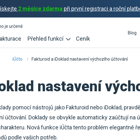
ískejte
2 měsíce zdarma
při první registraci a roční platb
ho je určené
Blog
akturace
Přehled funkcí
Ceník
iÚčto
Fakturoid a iDoklad nastavení výchozího účtování
Doklad nastavení vých
lady pomocí nástrojů jako Fakturoid nebo iDoklad, pravd
účtování. Doklady se obvykle automaticky zaúčtují na ú
harakteru. Nová funkce iÚčta tento problém elegantně ře
dů podle vašich potřeb.