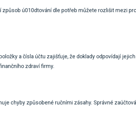
í způsob ú010dtování dle potřeb můžete rozlišit mezi pro
položky a čísla účtu zajišťuje, že doklady odpovídají jeji
finančního zdraví firmy.
nuje chyby způsobené ručními zásahy. Správné zaúčtování 