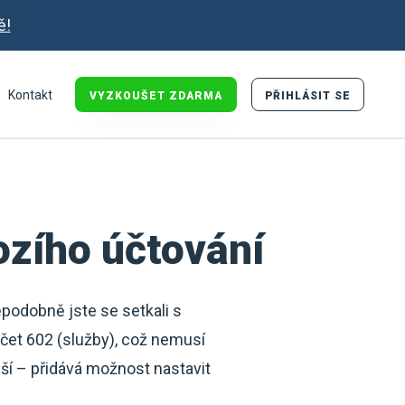
ě!
Kontakt
VYZKOUŠET ZDARMA
PŘIHLÁSIT SE
ozího účtování
ěpodobně jste se setkali s
čet 602 (služby), což nemusí
ší – přidává možnost nastavit