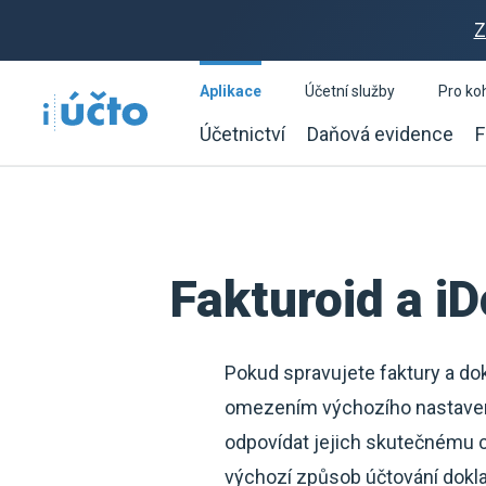
Z
Aplikace
Účetní služby
Pro ko
Účetnictví
Daňová evidence
F
Fakturoid a i
Pokud spravujete faktury a dok
omezením výchozího nastavení 
odpovídat jejich skutečnému c
výchozí způsob účtování dokla