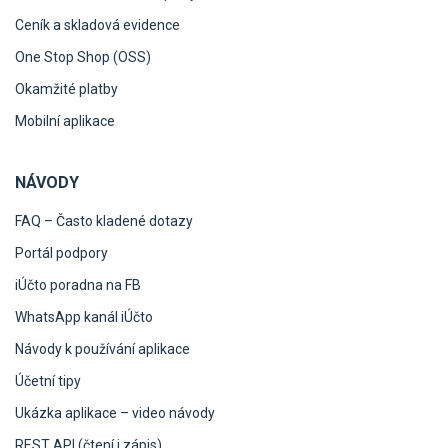
Ceník a skladová evidence
One Stop Shop (OSS)
Okamžité platby
Mobilní aplikace
NÁVODY
FAQ – Často kladené dotazy
Portál podpory
iÚčto poradna na FB
WhatsApp kanál iÚčto
Návody k používání aplikace
Účetní tipy
Ukázka aplikace – video návody
REST API (čtení i zápis)