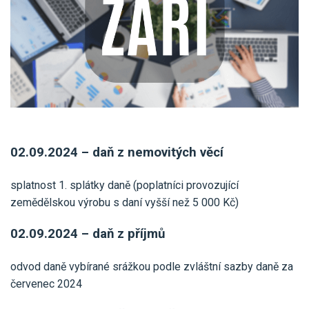
Pro uživatele iÚčto
Propojení s bankou
Pro koho je určené
Poptávka účetních služeb
Účetní a manažerské reporty
Pro firmy
Ceník účetních služeb
Ceník a sklady
VYZKOUŠET ZDARMA
PŘIHLÁSIT SE
Pro živnostníky
One Stop Shop (OSS)
Pro spolky
Blog
Kontakt
Všechny funkce
02.09.2024 – daň z nemovitých věcí
splatnost 1. splátky daně (poplatníci provozující
zemědělskou výrobu s daní vyšší než 5 000 Kč)
02.09.2024 – daň z příjmů
odvod daně vybírané srážkou podle zvláštní sazby daně za
červenec 2024