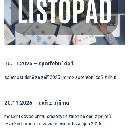
Pro uživatele iÚčto
Propojení s bankou
Pro koho je určené
Poptávka účetních služeb
Účetní a manažerské reporty
Pro firmy
Ceník účetních služeb
Ceník a sklady
VYZKOUŠET ZDARMA
PŘIHLÁSIT SE
Pro živnostníky
One Stop Shop (OSS)
Pro spolky
Blog
Kontakt
Všechny funkce
10.11.2025 – spotřební daň
splatnost daně za září 2025 (mimo spotřební daň z lihu)
20.11.2025 – daň z příjmů
měsíční odvod úhrnu sražených záloh na daň z příjmů
fyzických osob ze závislé činnosti za říjen 2025