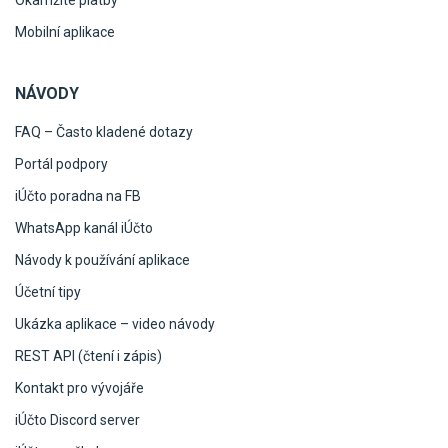
Okamžité platby
Mobilní aplikace
NÁVODY
FAQ – Často kladené dotazy
Portál podpory
iÚčto poradna na FB
WhatsApp kanál iÚčto
Návody k používání aplikace
Účetní tipy
Ukázka aplikace – video návody
REST API (čtení i zápis)
Kontakt pro vývojáře
iÚčto Discord server