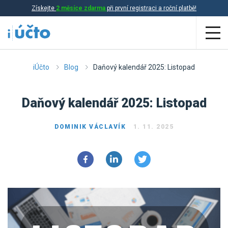
Získejte
2 měsíce zdarma
při první registraci a roční platbě!
Aplikace
iÚčto
Blog
Daňový kalendář 2025: Listopad
Účetnictví
Daňový kalendář 2025: Listopad
Daňová evidence
DOMINIK VÁCLAVÍK
1. 11. 2025
Fakturace
Přehled funkcí
Ceník
Online účetnictví
Online daňová evidence
Účetní služby
Online fakturace