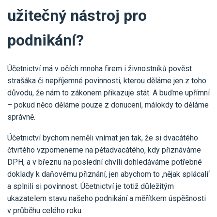
Pro uživatele iÚčto
Propojení s bankou
užitečný nástroj pro
Pro koho je určené
Poptávka účetních služeb
Účetní a manažerské reporty
podnikání?
Pro firmy
Ceník účetních služeb
Ceník a sklady
VYZKOUŠET ZDARMA
PŘIHLÁSIT SE
Pro živnostníky
One Stop Shop (OSS)
Účetnictví má v očích mnoha firem i živnostníků pověst
Pro spolky
Blog
Kontakt
strašáka či nepříjemné povinnosti, kterou děláme jen z toho
Všechny funkce
důvodu, že nám to zákonem přikazuje stát. A buďme upřímní
– pokud něco děláme pouze z donucení, málokdy to děláme
správně.
Účetnictví bychom neměli vnímat jen tak, že si dvacátého
čtvrtého vzpomeneme na pětadvacátého, kdy přiznáváme
DPH, a v březnu na poslední chvíli dohledáváme potřebné
doklady k daňovému přiznání, jen abychom to ‚nějak splácali‘
a splnili si povinnost. Účetnictví je totiž důležitým
ukazatelem stavu našeho podnikání a měřítkem úspěšnosti
v průběhu celého roku.