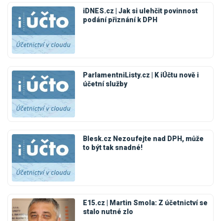
iDNES.cz | Jak si ulehčit povinnost
podání přiznání k DPH
ParlamentniListy.cz | K iÚčtu nově i
účetní služby
Blesk.cz Nezoufejte nad DPH, může
to být tak snadné!
E15.cz | Martin Smola: Z účetnictví se
stalo nutné zlo