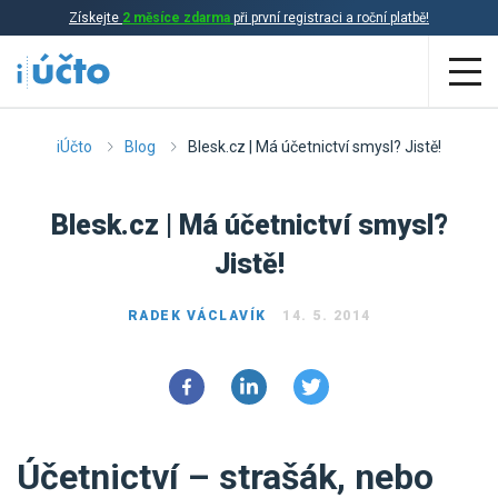
Získejte
2 měsíce zdarma
při první registraci a roční platbě!
Aplikace
iÚčto
Blog
Blesk.cz | Má účetnictví smysl? Jistě!
Účetnictví
Blesk.cz | Má účetnictví smysl?
Daňová evidence
Jistě!
Fakturace
RADEK VÁCLAVÍK
14. 5. 2014
Přehled funkcí
Ceník
Online účetnictví
Online daňová evidence
Účetní služby
Účetnictví – strašák, nebo
Online fakturace