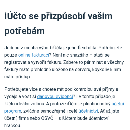
iÚčto se přizpůsobí vašim
potřebám
Jednou z mnoha výhod iÚčta je jeho flexibilita. Potřebujete
pouze
online fakturaci
? Není nic snazšího – stačí se
registrovat a vytvořit fakturu. Zabere to pár minut a všechny
faktury máte přehledně uložené na serveru, kdykoliv k nim
máte přístup.
Potřebujete více a chcete mít pod kontrolou své příjmy a
výdaje a vést si
daňovou evidenci
? I v tomto případě je
iÚčto ideální volbou. A protože iÚčto je plnohodnotný
účetní
program
, zvládne samozřejmě i celé
účetnictví
. Ať už jste
účetní, firma nebo OSVČ – s iÚčtem bude účetnictví
hračkou.