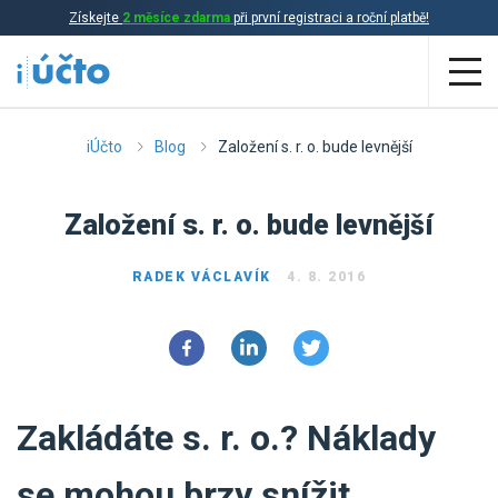
Získejte
2 měsíce zdarma
při první registraci a roční platbě!
Aplikace
iÚčto
Blog
Založení s. r. o. bude levnější
Účetnictví
Založení s. r. o. bude levnější
Daňová evidence
RADEK VÁCLAVÍK
4. 8. 2016
Fakturace
Přehled funkcí
Ceník
Online účetnictví
Zakládáte s. r. o.? Náklady
Online daňová evidence
Účetní služby
Online fakturace
se mohou brzy snížit