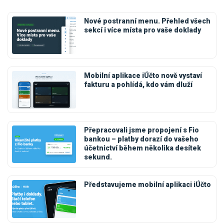
Nové postranní menu. Přehled všech
sekcí i více místa pro vaše doklady
Mobilní aplikace iÚčto nově vystaví
fakturu a pohlídá, kdo vám dluží
Přepracovali jsme propojení s Fio
bankou – platby dorazí do vašeho
účetnictví během několika desítek
sekund.
Představujeme mobilní aplikaci iÚčto