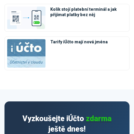
Kolik stojí platební terminál a jak
přijímat platby bez něj
Tarify iÚčto mají nová jména
Vyzkoušejte iÚčto
zdarma
ještě dnes!