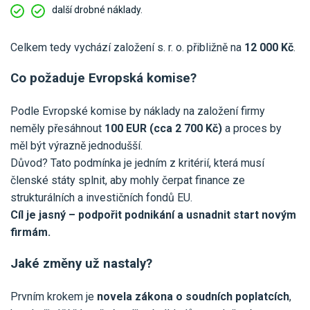
další drobné náklady.
Celkem tedy vychází založení s. r. o. přibližně na
12 000 Kč
.
Co požaduje Evropská komise?
Podle Evropské komise by náklady na založení firmy
neměly přesáhnout
100 EUR (cca 2 700 Kč)
a proces by
měl být výrazně jednodušší.
Důvod? Tato podmínka je jedním z kritérií, která musí
členské státy splnit, aby mohly čerpat finance ze
strukturálních a investičních fondů EU.
Cíl je jasný – podpořit podnikání a usnadnit start novým
firmám.
Jaké změny už nastaly?
Prvním krokem je
novela zákona o soudních poplatcích
,