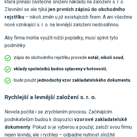
která přináší částečné snížení nákladů na založení s. r. o.
Zlevnění se ale týká
jen prvních zápisů do obchodního
rejstříku
– nikoli změn u již existujících firem. A ani všechna
nově vznikající s. r. o. na levnější založení nedosáhnou.
Aby firma mohla využít nižší poplatky, musí splnit tyto
podmínky:
zápis do obchodního rejstříku provede
notář, nikoli soud
,
vklady společníků budou splaceny v hotovosti
,
bude použit
jednoduchý vzor zakladatelského dokumentu
.
Rychlejší a levnější založení s. r. o.
Novela počítá i se zrychlením procesu. Začínajícím
podnikatelům budou k dispozici
vzorové zakladatelské
dokumenty
. Pokud si je vyberou a použijí, založí svou firmu
nejen levněji, ale i rychleji – odpadne nutnost složité