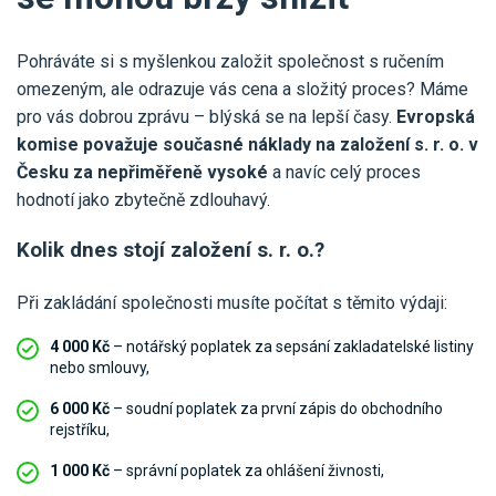
Pro uživatele iÚčto
Propojení s bankou
Pro koho je určené
Poptávka účetních služeb
Pohráváte si s myšlenkou založit společnost s ručením
Účetní a manažerské reporty
Pro firmy
omezeným, ale odrazuje vás cena a složitý proces? Máme
Ceník účetních služeb
Ceník a sklady
pro vás dobrou zprávu – blýská se na lepší časy.
Evropská
VYZKOUŠET ZDARMA
PŘIHLÁSIT SE
Pro živnostníky
komise považuje současné náklady na založení s. r. o. v
One Stop Shop (OSS)
Česku za nepřiměřeně vysoké
a navíc celý proces
Pro spolky
Blog
Kontakt
Všechny funkce
hodnotí jako zbytečně zdlouhavý.
Kolik dnes stojí založení s. r. o.?
Při zakládání společnosti musíte počítat s těmito výdaji:
4 000 Kč
– notářský poplatek za sepsání zakladatelské listiny
nebo smlouvy,
6 000 Kč
– soudní poplatek za první zápis do obchodního
rejstříku,
1 000 Kč
– správní poplatek za ohlášení živnosti,