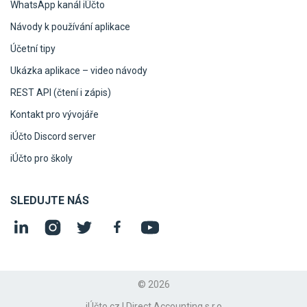
WhatsApp kanál iÚčto
Návody k používání aplikace
Účetní tipy
Ukázka aplikace – video návody
REST API (čtení i zápis)
Kontakt pro vývojáře
iÚčto Discord server
iÚčto pro školy
SLEDUJTE NÁS
© 2026
iÚčto.cz | Direct Accounting s.r.o