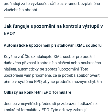
Pro uživatele iÚčto
proč stojí za to vyzkoušet iÚčto.cz v rámci bezplatného
Propojení s bankou
Pro koho je určené
zkušebního období.
Poptávka účetních služeb
Účetní a manažerské reporty
Pro firmy
Ceník účetních služeb
Ceník a sklady
Jak funguje upozornění na kontrolu výstupů v
VYZKOUŠET ZDARMA
PŘIHLÁSIT SE
Pro živnostníky
EPO?
One Stop Shop (OSS)
Pro spolky
Blog
Kontakt
Všechny funkce
Automatické upozornění při stahování XML souboru
Když si z iÚČto.cz stahujete XML soubor pro podání
daňového přiznání, kontrolního hlášení nebo souhrnného
hlášení, automaticky se zobrazí upozornění. Toto
upozornění vám připomene, že je potřeba soubor ověřit
přímo v systému EPO, aby se předešlo možným chybám.
Odkazy na konkrétní EPO formuláře
Jednou z největších předností je zobrazení odkazů na
konkrétní formuláře v EPO. Tyto odkazy zahrnují: