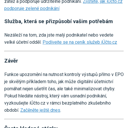
zátěž a podporuje udržitelné podnikání.
Zjistěte, jak iÚčto.cz
podporuje zelené podnikání
Služba, která se přizpůsobí vašim potřebám
Nezáleží na tom, zda jste malý podnikatel nebo vedete
velké účetní odděl.
Podívejte se na ceník služeb iÚčto.cz
Závěr
Funkce upozornění na nutnost kontroly výstupů přímo v EPO
je skvělým příkladem toho, jak může digitální účetnictví
pomáhat nejen ušetřit čas, ale také minimalizovat chyby.
Pokud hledáte nástroj, který vám usnadní podnikání,
vyzkoušejte iÚčto.cz v rámci bezplatného zkušebního
období.
Začěněte ještě dnes
.