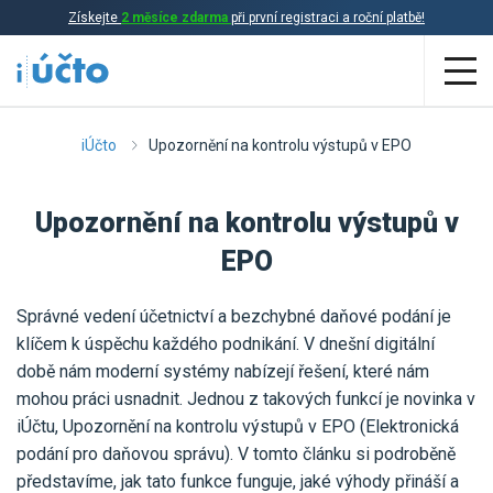
Získejte
2 měsíce zdarma
při první registraci a roční platbě!
Aplikace
iÚčto
Upozornění na kontrolu výstupů v EPO
Účetnictví
Upozornění na kontrolu výstupů v
Daňová evidence
EPO
Fakturace
Správné vedení účetnictví a bezchybné daňové podání je
Přehled funkcí
klíčem k úspěchu každého podnikání. V dnešní digitální
době nám moderní systémy nabízejí řešení, které nám
Ceník
Online účetnictví
mohou práci usnadnit. Jednou z takových funkcí je novinka v
Online daňová evidence
iÚčtu, Upozornění na kontrolu výstupů v EPO (Elektronická
Účetní služby
podání pro daňovou správu). V tomto článku si podroběně
Online fakturace
představíme, jak tato funkce funguje, jaké výhody přináší a