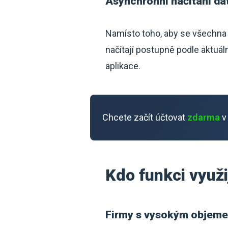
Asynchronní načítání da
Namísto toho, aby se všechna 
načítají postupně podle aktuáln
aplikace.
Chcete začít účtovat
zdarma
v
Kdo funkci využi
Firmy s vysokým objeme