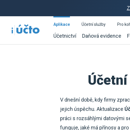
Z
Aplikace
Účetní služby
Pro ko
Účetnictví
Daňová evidence
F
Účetní
V dnešní době, kdy firmy zprac
jejich úspěchu. Aktualizace
Úč
práci s rozsáhlými datovými s
funguje, jaké má přínosy a pro