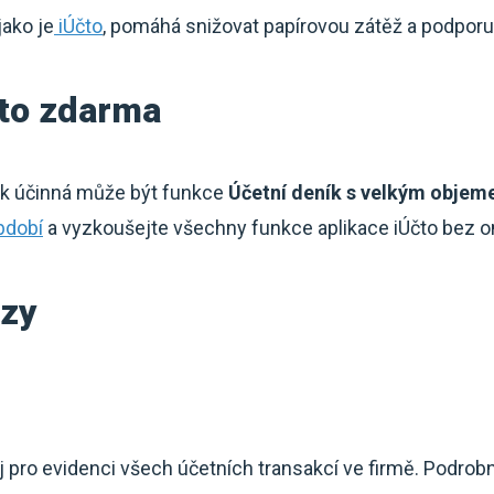
jako je
iÚčto
, pomáhá snižovat papírovou zátěž a podporuj
čto zdarma
ak účinná může být funkce
Účetní deník s velkým objem
bdobí
a vyzkoušejte všechny funkce aplikace iÚčto bez 
azy
oj pro evidenci všech účetních transakcí ve firmě. Podro