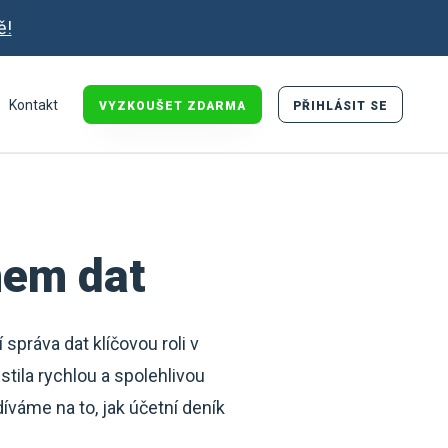
ě!
Kontakt
VYZKOUŠET ZDARMA
PŘIHLÁSIT SE
mem dat
správa dat klíčovou roli v
istila rychlou a spolehlivou
váme na to, jak účetní deník