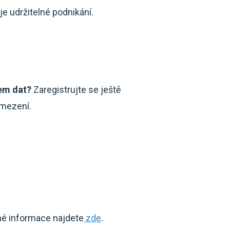
e udržitelné podnikání.
em dat?
Zaregistrujte se ještě
omezení.
bné informace najdete
zde
.