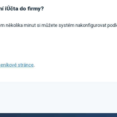
í iÚčta do firmy?
em několika minut si můžete systém nakonfigurovat podl
ceníkové stránce
.