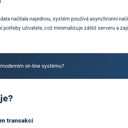
t
data načítala najednou, systém používá asynchronní načí
í potřeby uživatele, což minimalizuje zátěž serveru a zaj
 moderním on-line systému?
je?
m transakcí