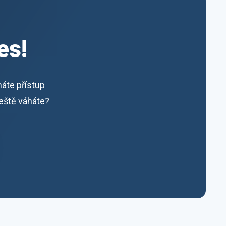
es!
máte přístup
ještě váháte?