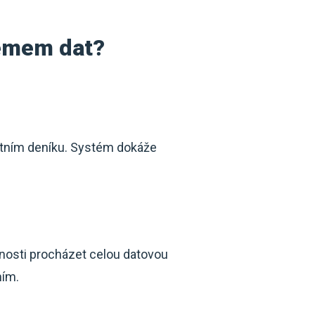
jemem dat?
účetním deníku. Systém dokáže
tnosti procházet celou datovou
ním.