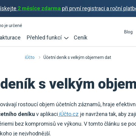
ískejte
2 měsíce zdarma
při první registraci a roční platb
ho je určené
Blog
akturace
Přehled funkcí
Ceník
iÚčto
Účetní deník s velkým objemem dat
 deník s velkým obje
ovávají rostoucí objem účetních záznamů, hraje efektivní 
etního deníku
v aplikaci
iÚčto.cz
je navržena tak, aby zaj
ériemi bez kompromisů ve výkonu. V tomto článku se podí
 koho je nejvhodnější.