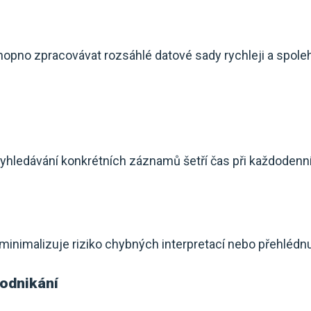
opno zpracovávat rozsáhlé datové sady rychleji a spolehli
vyhledávání konkrétních záznamů šetří čas při každodenní
inimalizuje riziko chybných interpretací nebo přehlédnut
odnikání