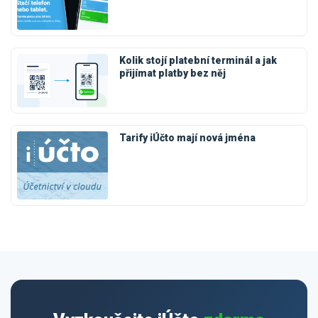
Kolik stojí platební terminál a jak
přijímat platby bez něj
Tarify iÚčto mají nová jména