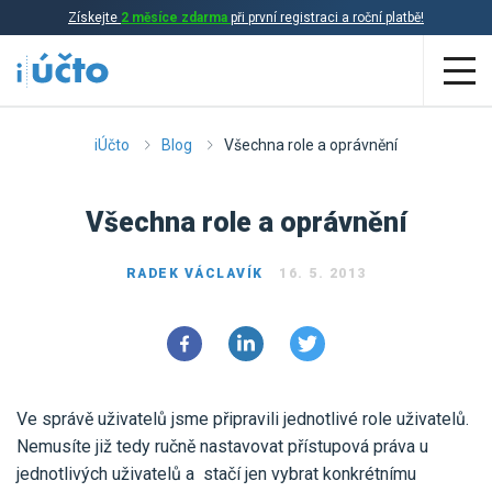
Získejte
2 měsíce zdarma
při první registraci a roční platbě!
Aplikace
iÚčto
Blog
Všechna role a oprávnění
Účetnictví
Všechna role a oprávnění
Daňová evidence
RADEK VÁCLAVÍK
16. 5. 2013
Fakturace
Přehled funkcí
Ceník
Online účetnictví
Ve správě uživatelů jsme připravili jednotlivé role uživatelů.
Online daňová evidence
Účetní služby
Nemusíte již tedy ručně nastavovat přístupová práva u
Online fakturace
jednotlivých uživatelů a stačí jen vybrat konkrétnímu