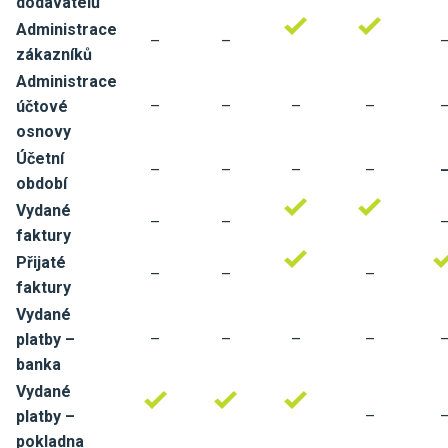
dodavatelů
Administrace
–
–
zákazníků
Administrace
účtové
–
–
–
–
osnovy
Účetní
–
–
–
–
období
Vydané
–
–
faktury
Přijaté
–
–
–
faktury
Vydané
platby –
–
–
–
–
banka
Vydané
platby –
–
pokladna