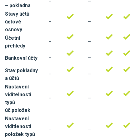
–
–
– pokladna
Stavy účtů
účtové
–
–
osnovy
Účetní
–
–
přehledy
Bankovní účty
–
–
Stav pokladny
–
–
a účtů
Nastavení
viditelnosti
–
–
typů
úč.položek
Nastavení
viditlenosti
–
–
položek typů