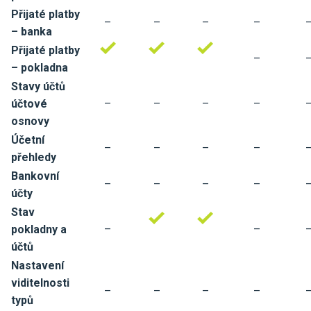
Přijaté platby
–
–
–
–
– banka
Přijaté platby
–
– pokladna
Stavy účtů
účtové
–
–
–
–
osnovy
Účetní
–
–
–
–
přehledy
Bankovní
–
–
–
–
účty
Stav
pokladny a
–
–
účtů
Nastavení
viditelnosti
–
–
–
–
typů