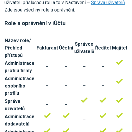
Pro uživatele iÚčto
uživateli příslušnou roli a to v Nastavení –
Správa uživatelů
.
Propojení s bankou
Pro koho je určené
Zde jsou všechny role a oprávnění.
Poptávka účetních služeb
Účetní a manažerské reporty
Role a oprávnění v iÚčtu
Pro firmy
Ceník účetních služeb
Ceník a sklady
VYZKOUŠET ZDARMA
PŘIHLÁSIT SE
Pro živnostníky
Název role/
One Stop Shop (OSS)
Správce
Pro spolky
Přehled
Fakturant
Účetní
Ředitel
Majitel
Blog
Kontakt
uživatelů
Všechny funkce
přístupů
Administrace
–
–
–
–
profilu firmy
Administrace
osobního
–
–
–
–
profilu
Správa
–
–
uživatelů
Administrace
–
dodavatelů
Administrace