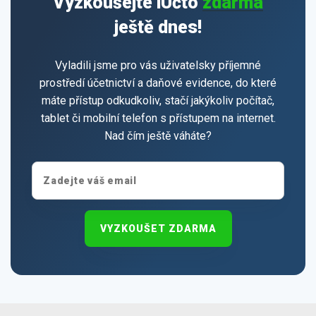
Vyzkoušejte iÚčto
zdarma
ještě dnes!
Vyladili jsme pro vás uživatelsky příjemné
prostředí účetnictví a daňové evidence, do které
máte přístup odkudkoliv, stačí jakýkoliv počítač,
tablet či mobilní telefon s přístupem na internet.
Nad čím ještě váháte?
VYZKOUŠET ZDARMA