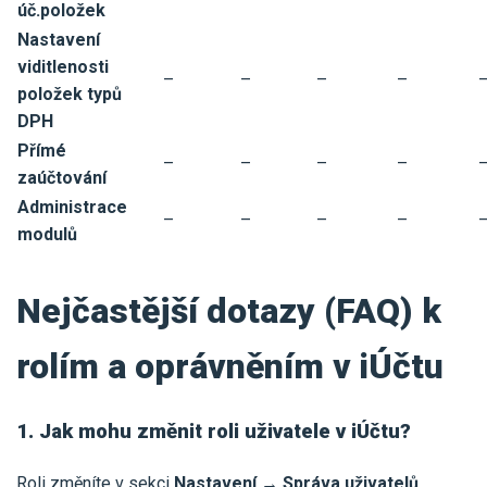
úč.položek
Nastavení
viditlenosti
–
–
–
–
položek typů
DPH
Přímé
–
–
–
–
zaúčtování
Administrace
–
–
–
–
modulů
Nejčastější dotazy (FAQ) k
rolím a oprávněním v iÚčtu
1. Jak mohu změnit roli uživatele v iÚčtu?
Roli změníte v sekci
Nastavení → Správa uživatelů
.