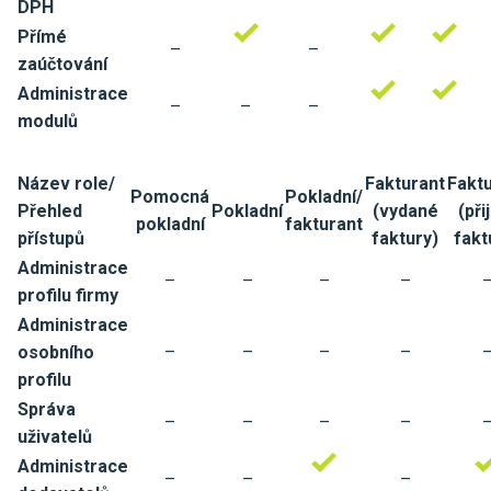
DPH
Přímé
–
–
zaúčtování
Administrace
–
–
–
modulů
Název role/
Fakturant
Fakt
Pomocná
Pokladní/
Přehled
Pokladní
(vydané
(při
pokladní
fakturant
přístupů
faktury)
fakt
Administrace
–
–
–
–
profilu firmy
Administrace
osobního
–
–
–
–
profilu
Správa
–
–
–
–
uživatelů
Administrace
–
–
–