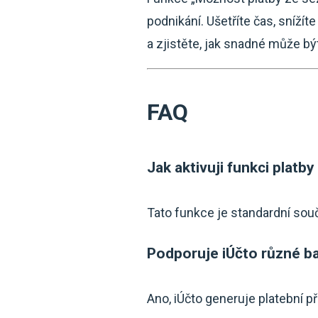
podnikání. Ušetříte čas, sníží
a zjistěte, jak snadné může bý
FAQ
Jak aktivuji funkci plat
Tato funkce je standardní souč
Podporuje iÚčto různé b
Ano, iÚčto generuje platební př