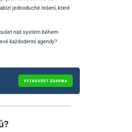
abízí jednoduché řešení, které
yzkoušet náš systém během
do své každodenní agendy?
VYZKOUŠET ZDARMA
ů?