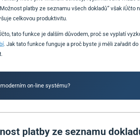
 „Možnost platby ze seznamu všech dokladů“ však iÚčto n
yšuje celkovou produktivitu.
iÚčto, tato funkce je dalším důvodem, proč se vyplatí v
bí
. Jak tato funkce funguje a proč byste ji měli zařadit 
t.
 moderním on-line systému?
nost platby ze seznamu doklad