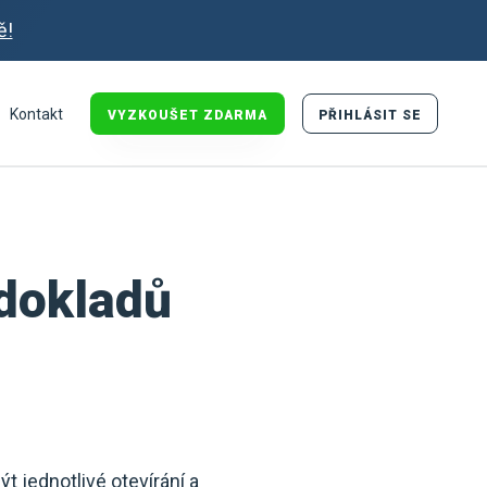
ě!
Kontakt
VYZKOUŠET ZDARMA
PŘIHLÁSIT SE
dokladů
t jednotlivé otevírání a