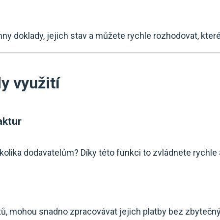
y doklady, jejich stav a můžete rychle rozhodovat, které 
y využití
aktur
ěkolika dodavatelům? Díky této funkci to zvládnete rychle
ientů, mohou snadno zpracovávat jejich platby bez zbytečn