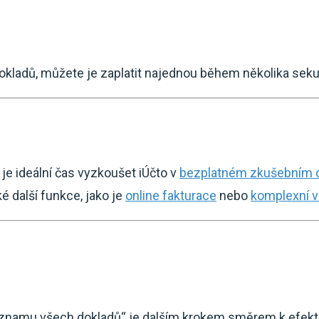
dokladů, můžete je zaplatit najednou během několika sek
 je ideální čas vyzkoušet iÚčto v
bezplatném zkušebním 
 další funkce, jako je
online fakturace
nebo
komplexní v
znamu všech dokladů“ je dalším krokem směrem k efekt