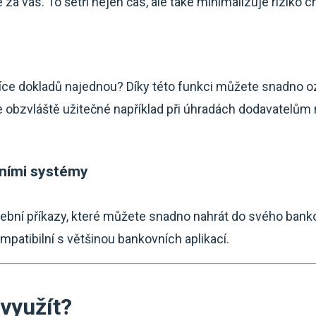
za vás. To šetří nejen čas, ale také minimalizuje riziko c
více dokladů najednou? Díky této funkci můžete snadno o
 obzvláště užitečné například při úhradách dodavatelům n
vními systémy
tební příkazy, které můžete snadno nahrát do svého ban
mpatibilní s většinou bankovních aplikací.
 využít?