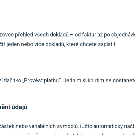
azovce přehled všech dokladů – od faktur až po objednáv
t jeden nebo více dokladů, které chcete zaplatit.
 tlačítko „Provést platbu“. Jedním kliknutím se dostanete
nění údajů
ástek nebo variabilních symbolů. iÚčto automaticky nač