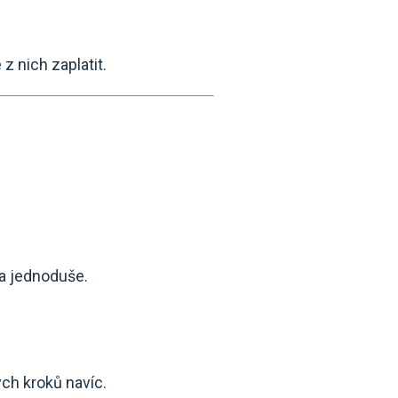
z nich zaplatit.
 a jednoduše.
ých kroků navíc.