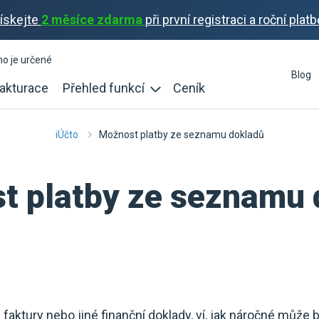
ískejte
2 měsíce zdarma
při první registraci a roční platb
ho je určené
Blog
akturace
Přehled funkcí
Ceník
iÚčto
Možnost platby ze seznamu dokladů
t platby ze seznamu 
faktury nebo jiné finanční doklady, ví, jak náročné může bý