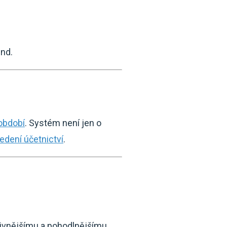
und.
období
. Systém není jen o
edení účetnictví
.
ivnějšímu a pohodlnějšímu