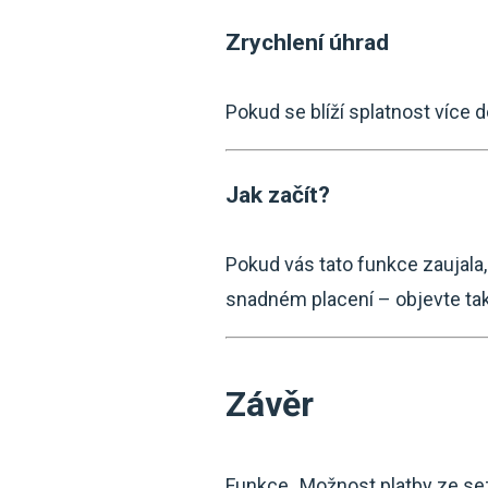
Zrychlení úhrad
Pokud se blíží splatnost více 
Jak začít?
Pokud vás tato funkce zaujala,
snadném placení – objevte také
Závěr
Funkce „Možnost platby ze se