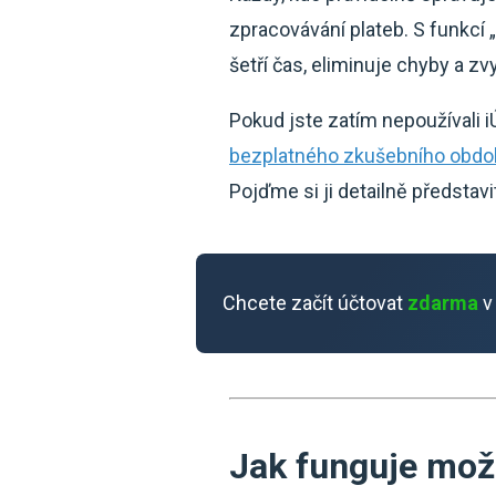
zpracovávání plateb. S funkcí
šetří čas, eliminuje chyby a zv
Pokud jste zatím nepoužívali 
bezplatného zkušebního obdo
Pojďme si ji detailně představi
Chcete začít účtovat
zdarma
v
Jak funguje mož