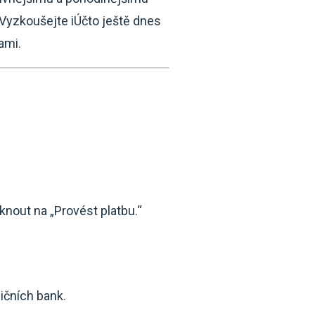
. Vyzkoušejte iÚčto ještě dnes
ami.
knout na „Provést platbu.“
ničních bank.