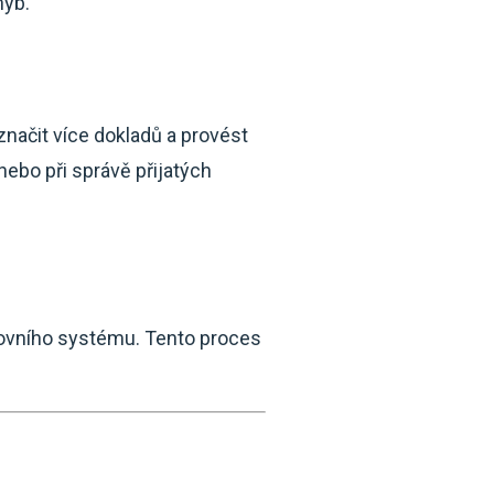
hyb.
značit více dokladů a provést
ebo při správě přijatých
kovního systému. Tento proces