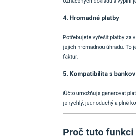
označených dokladů a vyplní je 
4. Hromadné platby
Potřebujete vyřešit platby za 
jejich hromadnou úhradu. To je
faktur.
5. Kompatibilita s banko
iÚčto umožňuje generovat pla
je rychlý, jednoduchý a plně ko
Proč tuto funkci