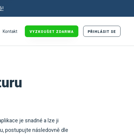
ě!
Kontakt
VYZKOUŠET ZDARMA
PŘIHLÁSIT SE
turu
plikace je snadné a lze ji
ru, postupujte následovně dle