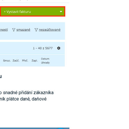
u
ro snadné přidání zákazníka
zník plátce daně, daňové