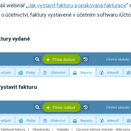
áš webinář „
Jak vystavit fakturu a opakovaná fakturace
“
 o účetnictví, faktury vystavené v účetním softwaru iÚčt
ktury vydané
ystavit fakturu