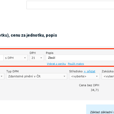
otku),
cenu za jednotku
,
popis