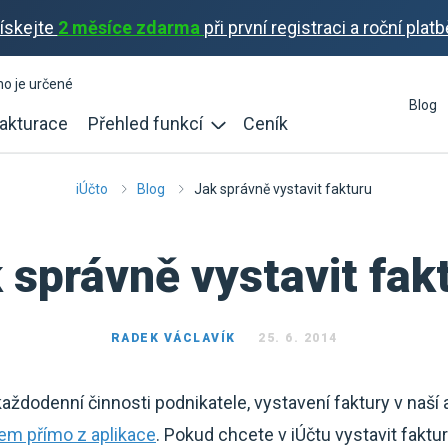
ískejte
2 měsíce zdarma
při první registraci a roční platb
ho je určené
Blog
akturace
Přehled funkcí
Ceník
iÚčto
Blog
Jak správně vystavit fakturu
 správně vystavit fak
RADEK VÁCLAVÍK
25. 6. 2014
aždodenní činnosti podnikatele, vystavení faktury v naší a
em přímo z aplikace
. Pokud chcete v iÚčtu vystavit faktu