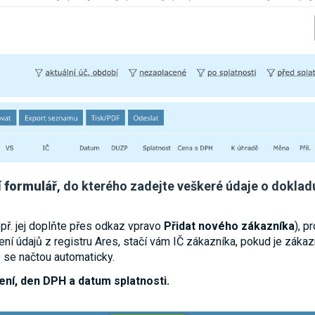
í
formulář
, do kterého zadejte veškeré údaje o doklad
př. jej doplňte přes odkaz vpravo
Přidat nového zákazníka
), p
ní údajů z registru Ares, stačí vám IČ zákazníka, pokud je záka
je se načtou automaticky.
ní, den DPH a datum splatnosti.