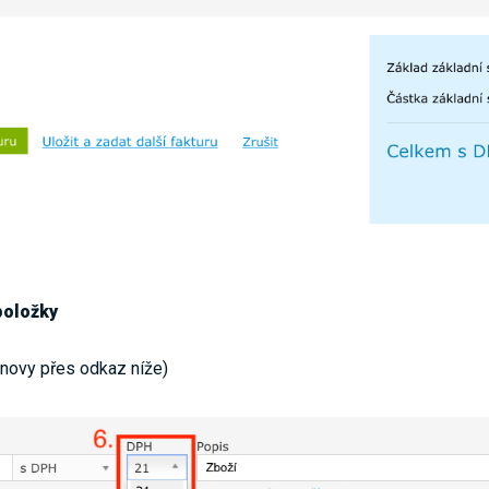
položky
snovy přes odkaz níže)