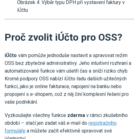
Obrázek 4: Výběr typu DPH při vystavení faktury v
iÚčtu
Proč zvolit iÚčto pro OSS?
iÚčto
vám pomůže jednoduše nastavit a spravovat režim
OSS bez zbytečné administrativy. Jeho intuitivní rozhraní a
automatizované funkce vám ušetří čas a sníží riziko chyb.
Kromě podpory OSS nabízí iÚčto řadu dalších užitečných
funkcí, jako je online fakturace, napojení na banku nebo
propojení s e-shopem, což z něj činí komplexní řešení pro
vaše podnikání.
Vyzkoušejte všechny funkce
zdarma
v rámci zkušebního
období – stačí jen zadat váš e-mail do
registračního
formuláře
a můžete začít efektivně spravovat své
účetnictví.