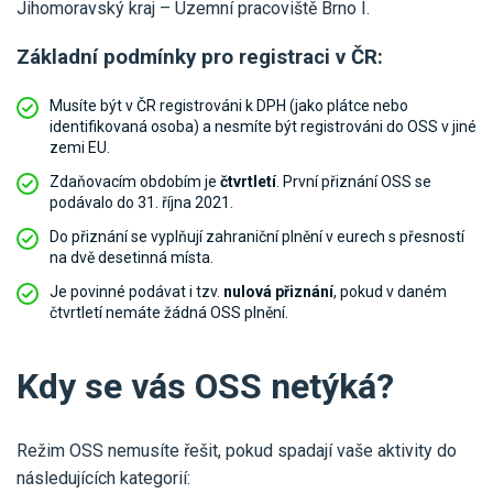
Jihomoravský kraj – Územní pracoviště Brno I.
Základní podmínky pro registraci v ČR:
Musíte být v ČR registrováni k DPH (jako plátce nebo
identifikovaná osoba) a nesmíte být registrováni do OSS v jiné
zemi EU.
Zdaňovacím obdobím je
čtvrtletí
. První přiznání OSS se
podávalo do 31. října 2021.
Do přiznání se vyplňují zahraniční plnění v eurech s přesností
na dvě desetinná místa.
Je povinné podávat i tzv.
nulová přiznání
, pokud v daném
čtvrtletí nemáte žádná OSS plnění.
Kdy se vás OSS netýká?
Režim OSS nemusíte řešit, pokud spadají vaše aktivity do
následujících kategorií: