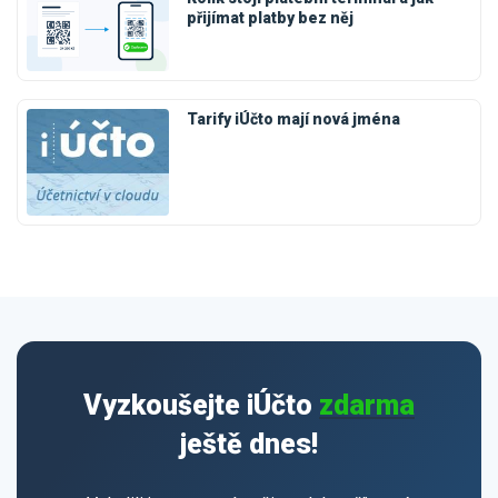
přijímat platby bez něj
Tarify iÚčto mají nová jména
Vyzkoušejte iÚčto
zdarma
ještě dnes!