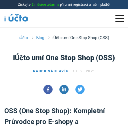
Získejte
2 měsíce zdarma
při první registraci a roční platbě!
Aplikace
iÚčto
Blog
iÚčto umí One Stop Shop (OSS)
Účetnictví
iÚčto umí One Stop Shop (OSS)
Daňová evidence
RADEK VÁCLAVÍK
17. 9. 2021
Fakturace
Přehled funkcí
Ceník
Online účetnictví
OSS (One Stop Shop): Kompletní
Online daňová evidence
Účetní služby
Průvodce pro E-shopy a
Online fakturace