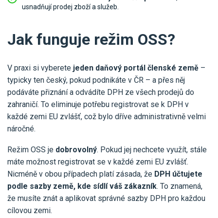
usnadňují prodej zboží a služeb.
Jak funguje režim OSS?
V praxi si vyberete
jeden daňový portál členské země
–
typicky ten český, pokud podnikáte v ČR – a přes něj
podáváte přiznání a odvádíte DPH ze všech prodejů do
zahraničí. To eliminuje potřebu registrovat se k DPH v
každé zemi EU zvlášť, což bylo dříve administrativně velmi
náročné.
Režim OSS je
dobrovolný
. Pokud jej nechcete využít, stále
máte možnost registrovat se v každé zemi EU zvlášť.
Nicméně v obou případech platí zásada, že
DPH účtujete
podle sazby země, kde sídlí váš zákazník
. To znamená,
že musíte znát a aplikovat správné sazby DPH pro každou
cílovou zemi.