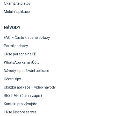
Okamžité platby
Mobilní aplikace
NÁVODY
FAQ – Často kladené dotazy
Portál podpory
iÚčto poradna na FB
WhatsApp kanál iÚčto
Návody k používání aplikace
Účetní tipy
Ukázka aplikace – video návody
REST API (čtení i zápis)
Kontakt pro vývojáře
iÚčto Discord server