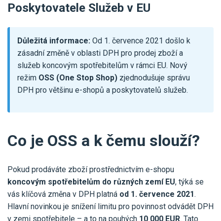
Pro uživatele iÚčto
Poskytovatele Služeb v EU
Propojení s bankou
Pro koho je určené
Poptávka účetních služeb
Účetní a manažerské reporty
Pro firmy
Důležitá informace:
Od 1. července 2021 došlo k
Ceník účetních služeb
Ceník a sklady
zásadní změně v oblasti DPH pro prodej zboží a
VYZKOUŠET ZDARMA
PŘIHLÁSIT SE
Pro živnostníky
služeb koncovým spotřebitelům v rámci EU. Nový
One Stop Shop (OSS)
režim
OSS (One Stop Shop)
Pro spolky
zjednodušuje správu
Blog
Kontakt
Všechny funkce
DPH pro většinu e-shopů a poskytovatelů služeb.
Co je OSS a k čemu slouží?
Pokud prodáváte zboží prostřednictvím e-shopu
koncovým spotřebitelům do různých zemí EU
, týká se
vás klíčová změna v DPH platná
od 1. července 2021
.
Hlavní novinkou je snížení limitu pro povinnost odvádět DPH
v zemi spotřebitele – a to na pouhých
10 000 EUR
. Tato