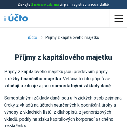
Získejte
2 měsíce zdarma
při první registraci a roční platbě!
Aplikace
iÚčto
Příjmy z kapitálového majetku
Účetnictví
Příjmy z kapitálového majetku
Daňová evidence
Příjmy z kapitálového majetku jsou především příjmy
Fakturace
z
držby finančního majetku
. Většina těchto příjmů se
Přehled funkcí
zdaňují u zdroje
a jsou
samostatnými základy daně
.
Ceník
Samostatnými základy daně jsou u fyzických osob zejména
Online účetnictví
úroky z vkladů na účtech neurčených k podnikání, úroky a
Online daňová evidence
výnosy z vkladních listů, z dluhopisů, z jednorázových
Účetní služby
vkladů, podíly na zisku kapitálových korporací a tichého
Online fakturace
společníka.