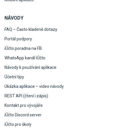
NÁVODY
FAQ – Často kladené dotazy
Portál podpory
iÚčto poradna na FB
WhatsApp kanál iÚčto
Návody k používání aplikace
Účetní tipy
Ukázka aplikace – video návody
REST API (čtení i zápis)
Kontakt pro vývojáře
iÚčto Discord server
iÚčto pro školy