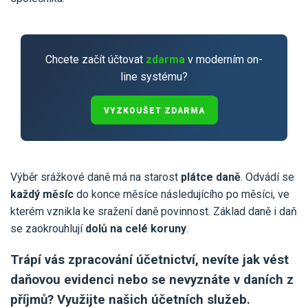
Pro uživatele iÚčto
Propojení s bankou
Pro koho je určené
Poptávka účetních služeb
Účetní a manažerské reporty
Pro firmy
Ceník účetních služeb
Chcete začít účtovat
zdarma
v moderním on-
Ceník a sklady
line systému?
VYZKOUŠET ZDARMA
PŘIHLÁSIT SE
Pro živnostníky
One Stop Shop (OSS)
Pro spolky
VYZKOUŠET ZDARMA
Blog
Kontakt
Všechny funkce
Výběr srážkové daně má na starost
plátce daně
. Odvádí se
každý měsíc
do konce měsíce následujícího po měsíci, ve
kterém vznikla ke sražení daně povinnost. Základ daně i daň
se zaokrouhlují
dolů na celé koruny
.
Trápí vás zpracování účetnictví, nevíte jak vést
daňovou evidenci nebo se nevyznáte v daních z
příjmů? Využijte našich účetních služeb.