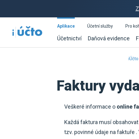
Z
Aplikace
Účetní služby
Pro ko
Účetnictví
Daňová evidence
F
iÚčto
Faktury vyd
Veškeré informace o
online f
Každá faktura musí obsahovat i
tzv. povinné údaje na faktuře .