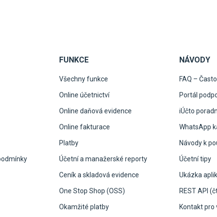
FUNKCE
NÁVODY
Všechny funkce
FAQ – Často
Online účetnictví
Portál podp
Online daňová evidence
iÚčto porad
Online fakturace
WhatsApp ka
Platby
Návody k pou
podmínky
Účetní a manažerské reporty
Účetní tipy
Ceník a skladová evidence
Ukázka apli
One Stop Shop (OSS)
REST API (čt
Okamžité platby
Kontakt pro 