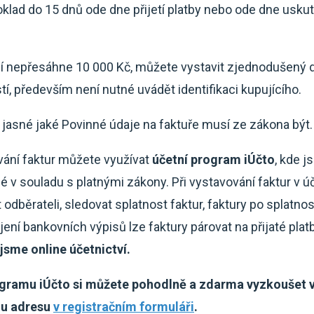
klad do 15 dnů ode dne přijetí platby nebo ode dne usku
ní nepřesáhne 10 000 Kč, můžete vystavit zjednodušený 
í, především není nutné uvádět identifikaci kupujícího.
 jasné jaké Povinné údaje na faktuře musí ze zákona být.
vání faktur můžete využívat
účetní program iÚčto
, kde j
né v souladu s platnými zákony. Při vystavování faktur v
dběrateli, sledovat splatnost faktur, faktury po splatnos
ojení bankovních výpisů lze faktury párovat na přijaté plat
 jsme online účetnictví.
gramu iÚčto si můžete pohodlně a zdarma vyzkoušet v
ou adresu
v registračním formuláři
.