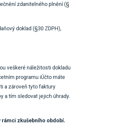
tečnění zdanitelného plnění (§
daňový doklad (§30 ZDPH),
sou veškeré náležitosti dokladu
 účetním programu iÚčto máte
ti a zároveň tyto faktury
by a tím sledovat jejich úhrady.
 rámci zkušebního období.