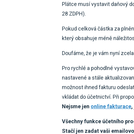
Plátce musí vystavit daňový do
28 ZDPH).
Pokud celková částka za plně
který obsahuje méně náležitost
Doufáme, že je vám nyní zcela
Pro rychlé a pohodlné vystavo
nastavené a stále aktualizova
možnost ihned fakturu odeslat o
vkládat do účetnictví. Při prop
Nejsme jen
online fakturace
,
Všechny funkce účetního pro
Stačí jen zadat vaši emailov