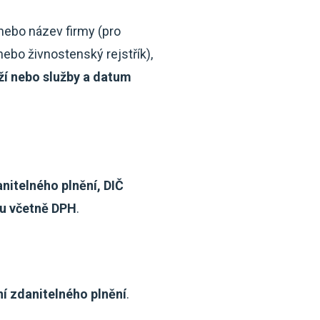
nebo název firmy (pro
nebo živnostenský rejstřík),
oží nebo služby a datum
nitelného plnění, DIČ
nu včetně DPH
.
í zdanitelného plnění
.