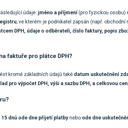
ásledující údaje:
jméno a příjmení
(pro fyzickou osobu) 
egistru
, ve kterém je podnikatel zapsán (např. obchodní 
átcem DPH, údaje o odběrateli, číslo faktury, popis zb
na faktuře pro plátce DPH?
vést kromě základních údajů také
datum uskutečnění zda
lad pro výpočet DPH, výši a sazbu DPH, a celkovou ce
uru?
 15 dnů ode dne přijetí platby
nebo
ode dne uskutečněn