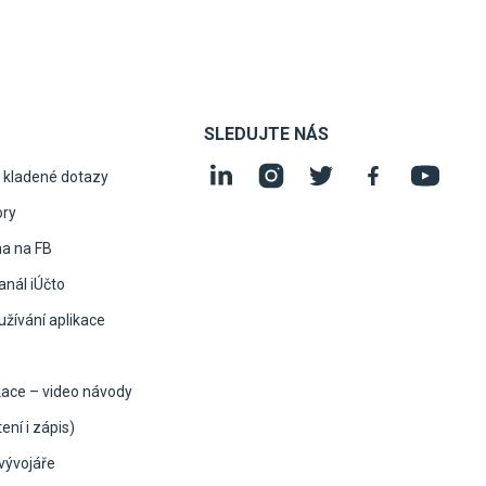
SLEDUJTE NÁS
 kladené dotazy
ory
na na FB
nál iÚčto
žívání aplikace
kace – video návody
ení i zápis)
vývojáře