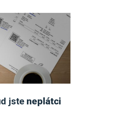
ud jste
neplátci