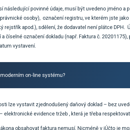
následující povinné údaje, musí být uvedeno jméno a př
 právnické osoby), označení registru, ve kterém jste jako
ý rejstřík apod.), sdělení, že dodavatel není plátce DPH. 
í a číselné označení dokladu (např. Faktura č. 20201175),
datum vystavení.
 moderním on-line systému?
osti lze vystavit zjednodušený daňový doklad – bez uveden
 – elektronické evidence tržeb , která je třeba respektovat
 zákona obsahovat faktura nemusí. Nicméně v iÚčto je mo