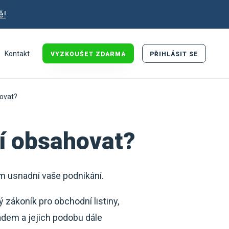
ě!
Kontakt
VYZKOUŠET ZDARMA
PŘIHLÁSIT SE
ovat?
í obsahovat?
ám usnadní vaše podnikání.
 zákoník pro obchodní listiny,
ladem a jejich podobu dále