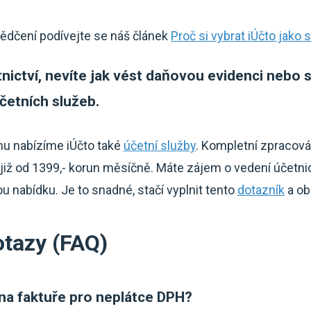
vědčení podívejte se náš článek
Proč si vybrat iÚčto jako
tnictví, nevíte jak vést daňovou evidenci nebo 
četních služeb.
mu nabízíme iÚčto také
účetní služby
. Kompletní zpracová
iž od 1399,- korun měsíčně. Máte zájem o vedení účetn
 nabídku. Je to snadné, stačí vyplnit tento
dotazník
a ob
otazy (FAQ)
na faktuře pro neplátce DPH?