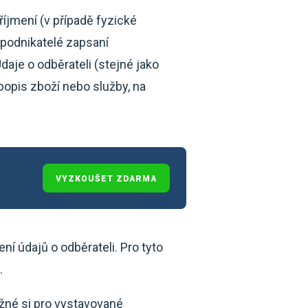
íjmení (v případě fyzické
 podnikatelé zapsaní
Údaje o odběrateli (stejné jako
 popis zboží nebo služby, na
VYZKOUŠET ZDARMA
í údajů o odběrateli. Pro tyto
.
žné si pro vystavované