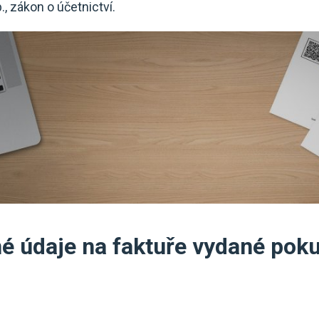
, zákon o účetnictví.
é údaje na faktuře vydané pok