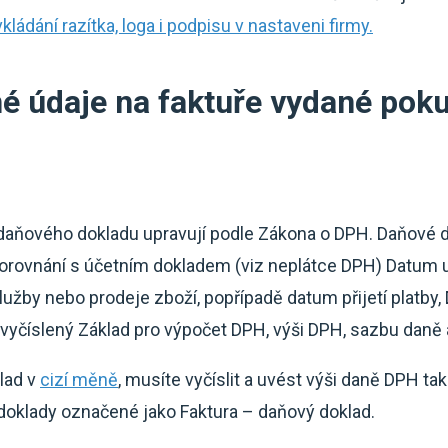
vkládání razítka, loga i podpisu v nastaveni firmy.
é údaje na faktuře vydané pok
 daňového dokladu upravují podle Zákona o DPH. Daňové
orovnání s účetním dokladem (viz neplátce DPH) Datum 
služby nebo prodeje zboží, popřípadě datum přijetí platby,
 vyčíslený Základ pro výpočet DPH, výši DPH, sazbu daně
lad v
cizí měně
, musíte vyčíslit a uvést výši daně DPH t
doklady označené jako Faktura – daňový doklad.