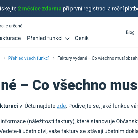
ískejte
2 měsíce zdarma
při první registraci a roční platb
ho je určené
Blog
akturace
Přehled funkcí
Ceník
Přehled všech funkcí
Faktury vydané – Co všechno musí obsah
ané – Co všechno mus
akturaci
v iÚčtu najdete
zde
. Podívejte se, jaké funkce v
nformace (náležitosti faktury), které stanovuje Občanský
 Vedete-li účetnictví, vaše faktury se stávají účetním dok