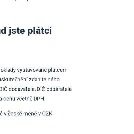
ud jste
plátci
 doklady vystavované plátcem
uskutečnění zdanitelného
 DIČ dodavatele, DIČ odběratele
 a cenu včetně DPH.
aké v české měně v CZK.