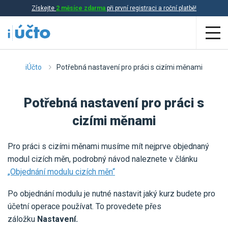
Získejte
2 měsíce zdarma
při první registraci a roční platbě!
Aplikace
iÚčto
Potřebná nastavení pro práci s cizími měnami
Účetnictví
Potřebná nastavení pro práci s
Daňová evidence
cizími měnami
Fakturace
Pro práci s cizími měnami musíme mít nejprve objednaný
Přehled funkcí
modul cizích měn, podrobný návod naleznete v článku
„Objednání modulu cizích měn“
Ceník
Online účetnictví
Po objednání modulu je nutné nastavit jaký kurz budete pro
Online daňová evidence
Účetní služby
účetní operace používat. To provedete přes
Online fakturace
záložku
Nastavení.