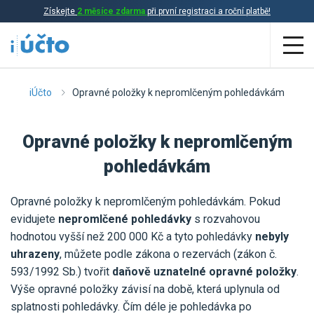
Získejte
2 měsíce zdarma
při první registraci a roční platbě!
Aplikace
iÚčto
Opravné položky k nepromlčeným pohledávkám
Účetnictví
Opravné položky k nepromlčeným
Daňová evidence
pohledávkám
Fakturace
Opravné položky k nepromlčeným pohledávkám. Pokud
Přehled funkcí
evidujete
nepromlčené pohledávky
s rozvahovou
hodnotou vyšší než 200 000 Kč a tyto pohledávky
nebyly
Ceník
Online účetnictví
uhrazeny
, můžete podle zákona o rezervách (zákon č.
Online daňová evidence
593/1992 Sb.) tvořit
daňově uznatelné opravné položky
.
Účetní služby
Výše opravné položky závisí na době, která uplynula od
Online fakturace
splatnosti pohledávky. Čím déle je pohledávka po