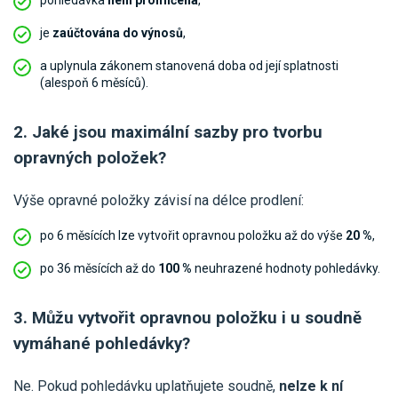
pohledávka
není promlčená
,
je
zaúčtována do výnosů
,
a uplynula zákonem stanovená doba od její splatnosti
(alespoň 6 měsíců).
2. Jaké jsou maximální sazby pro tvorbu
opravných položek?
Výše opravné položky závisí na délce prodlení:
po 6 měsících lze vytvořit opravnou položku až do výše
20 %
,
po 36 měsících až do
100 %
neuhrazené hodnoty pohledávky.
3. Můžu vytvořit opravnou položku i u soudně
vymáhané pohledávky?
Ne. Pokud pohledávku uplatňujete soudně,
nelze k ní