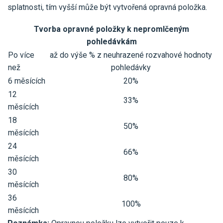
Pro uživatele iÚčto
splatnosti, tím vyšší může být vytvořená opravná položka.
Propojení s bankou
Pro koho je určené
Poptávka účetních služeb
Účetní a manažerské reporty
Tvorba opravné položky k nepromlčeným
Pro firmy
pohledávkám
Ceník účetních služeb
Ceník a sklady
Po více
až do výše % z neuhrazené rozvahové hodnoty
VYZKOUŠET ZDARMA
PŘIHLÁSIT SE
Pro živnostníky
než
pohledávky
One Stop Shop (OSS)
Pro spolky
6 měsících
20%
Blog
Kontakt
Všechny funkce
12
33%
měsících
18
50%
měsících
24
66%
měsících
30
80%
měsících
36
100%
měsících