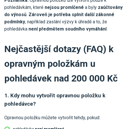
Poznámka:
Opravnou položku lze vytvořit pouze k
pohledávkám, které
nejsou promlčené
a byly
zaúčtovány
do výnosů
.
Zároveň je potřeba splnit další zákonné
podmínky
, například zaslání výzvy k úhradě a to, že
pohledávka
není předmětem soudního vymáhání
.
Nejčastější dotazy (FAQ) k
opravným položkám u
pohledávek nad 200 000 Kč
1. Kdy mohu vytvořit opravnou položku k
pohledávce?
Opravnou položku můžete vytvořit tehdy, pokud: