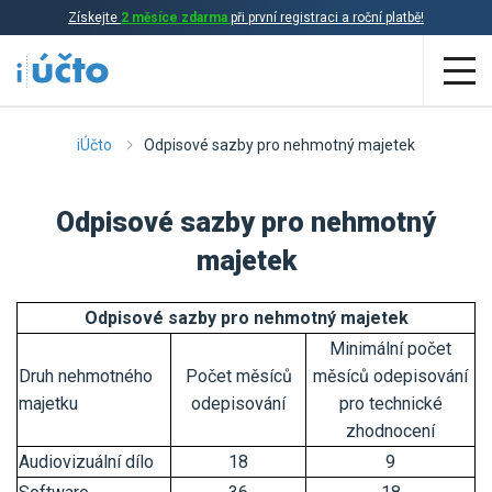
Získejte
2 měsíce zdarma
při první registraci a roční platbě!
Aplikace
iÚčto
Odpisové sazby pro nehmotný majetek
Účetnictví
Odpisové sazby pro nehmotný
Daňová evidence
majetek
Fakturace
Odpisové sazby pro nehmotný majetek
Přehled funkcí
Minimální počet
Ceník
Druh nehmotného
Počet měsíců
měsíců odepisování
Online účetnictví
majetku
odepisování
pro technické
Online daňová evidence
zhodnocení
Účetní služby
Audiovizuální dílo
18
9
Online fakturace