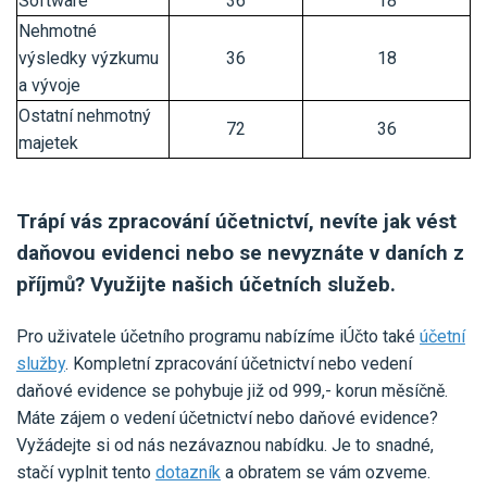
Software
36
18
Pro uživatele iÚčto
Propojení s bankou
Pro koho je určené
Nehmotné
Poptávka účetních služeb
výsledky výzkumu
36
18
Účetní a manažerské reporty
Pro firmy
a vývoje
Ceník účetních služeb
Ceník a sklady
Ostatní nehmotný
VYZKOUŠET ZDARMA
PŘIHLÁSIT SE
Pro živnostníky
72
36
majetek
One Stop Shop (OSS)
Pro spolky
Blog
Kontakt
Všechny funkce
Trápí vás zpracování účetnictví, nevíte jak vést
daňovou evidenci nebo se nevyznáte v daních z
příjmů? Využijte našich účetních služeb.
Pro uživatele účetního programu nabízíme iÚčto také
účetní
služby
. Kompletní zpracování účetnictví nebo vedení
daňové evidence se pohybuje již od 999,- korun měsíčně.
Máte zájem o vedení účetnictví nebo daňové evidence?
Vyžádejte si od nás nezávaznou nabídku. Je to snadné,
stačí vyplnit tento
dotazník
a obratem se vám ozveme.