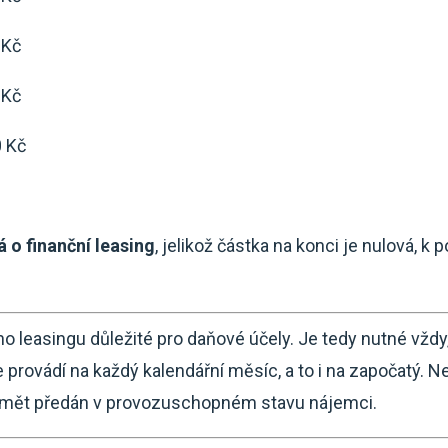
 Kč
 Kč
 Kč
á o finanční leasing
, jelikož částka na konci je nulová, 
ho leasingu důležité pro daňové účely. Je tedy nutné vždy, a
e provádí na každý kalendářní měsíc, a to i na započatý. 
ředmět předán v provozuschopném stavu nájemci.