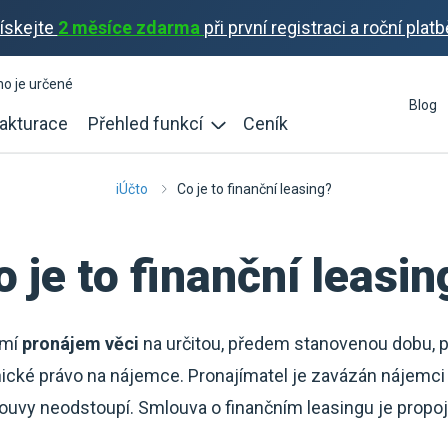
ískejte
2 měsíce zdarma
při první registraci a roční platb
ho je určené
Blog
akturace
Přehled funkcí
Ceník
iÚčto
Co je to finanční leasing?
o je to finanční leasin
mí
pronájem věci
na určitou, předem stanovenou dobu, p
ické právo na nájemce. Pronajímatel je zavázán nájemci
ouvy neodstoupí. Smlouva o finančním leasingu je propo