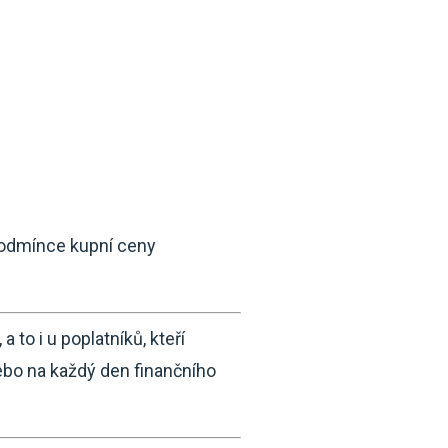
k podmínce kupní ceny
 to i u poplatníků, kteří
Nebo na každý den finančního