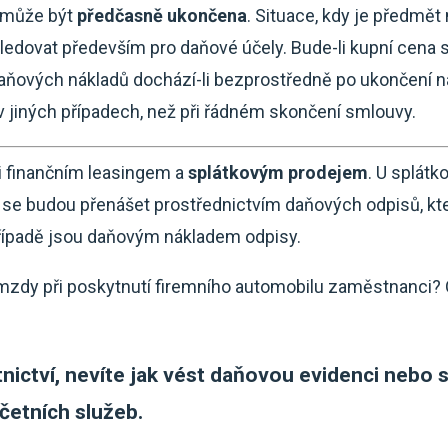
 může být
předčasně ukončena
. Situace, kdy je předmě
sledovat především pro daňové účely. Bude-li kupní cen
aňových nákladů dochází-li bezprostředně po ukončení 
 jiných případech, než při řádném skončení smlouvy.
zi finančním leasingem a
splátkovým prodejem
. U splát
 se budou přenášet prostřednictvím daňových odpisů, kt
ípadě jsou daňovým nákladem odpisy.
mzdy při poskytnutí firemního automobilu zaměstnanci?
tnictví, nevíte jak vést daňovou evidenci nebo 
četních služeb.