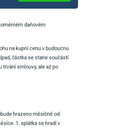
rovnoměrném daňovém
álohu na kupní cenu v budoucnu
ípad, částka se stane součástí
trvání smlouvy, ale až po
é bude hrazeno měsíčně od
íce. 1. splátka se hradí v