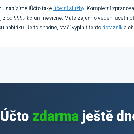
mu nabízíme iÚčto také
účetní služby
. Kompletní zpracová
iž od 999,- korun měsíčně. Máte zájem o vedení účetnic
 nabídku. Je to snadné, stačí vyplnit tento
dotazník
a ob
iÚčto
zdarma
ještě dn