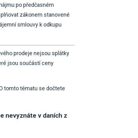
t nájmu po předčasném
a splňovat zákonem stanovené
nájemní smlouvy k odkupu
kového prodeje nejsou splátky
eré jsou součástí ceny
 O tomto tématu se dočtete
se nevyznáte v daních z