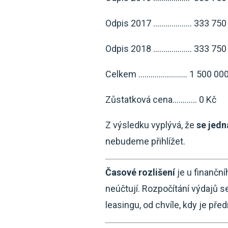
Odpis 2017 ………………. 333 750
Odpis 2018 ………………. 333 750
Celkem …………………… 1 500 000
Zůstatková cena………… 0 Kč
Z výsledku vyplývá, že
se jedn
nebudeme přihlížet.
Časové rozlišení
je u finanční
neúčtují. Rozpočítání výdajů s
leasingu, od chvíle, kdy je p