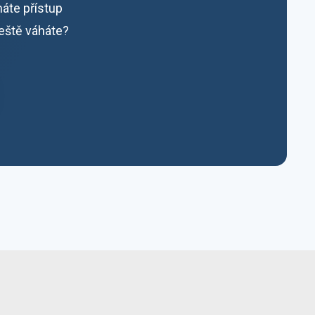
máte přístup
ještě váháte?