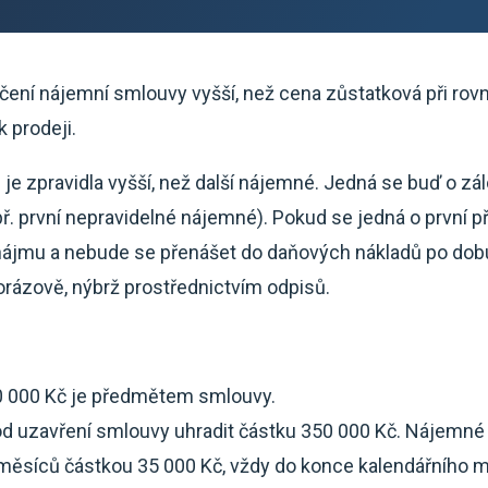
čení nájemní smlouvy vyšší, než cena zůstatková při 
k prodeji.
je zpravidla vyšší, než další nájemné. Jedná se buď o z
. první nepravidelné nájemné). Pokud se jedná o první př
ájmu a nebude se přenášet do daňových nákladů po dobu 
norázově, nýbrž prostřednictvím odpisů.
0 000 Kč je předmětem smlouvy.
d uzavření smlouvy uhradit částku 350 000 Kč. Nájemn
ěsíců částkou 35 000 Kč, vždy do konce kalendářního měs