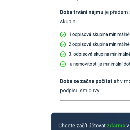
Doba trvání nájmu
je předem 
skupin:
1.odpisová skupina minimálně
2.odpisová skupina minimálně
3. odpisová skupina minimáln
u nemovitosti je minimální dob
Doba se začne počítat
až v mo
podpisu smlouvy.
Chcete začít účtovat
zdarma
v