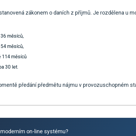
stanovená zákonem o daních z příjmů. Je rozdělena u mo
 36 měsíců,
 54 měsíců,
ě 114 měsíců
a 30 let.
mentě předání předmětu nájmu v provozuschopném stavu
 moderním on-line systému?