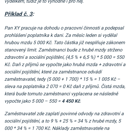
výdělkem, tudíž je to výhodné i pro něj.
Příklad č. 3
:
Pan XY pracuje na dohodu o pracovní činnosti a podepsal
prohlášení poplatníka k dani. Za měsíc leden si vydělal
hrubou mzdu 5 000 Kč. Tato částka již nesplňuje zákonem
stanovený limit. Zaměstnanci bude z hrubé mzdy strženo
zdravotní a sociální pojištění, (4,5 % + 6,5 %) * 5 000 = 550
Kč. Daň z příjmů se vypočte jako hrubá mzda + zdravotní a
sociální pojištění, které za zaměstnance odvádí
zaměstnavatel, tedy (5 000 + 1 700) * 15 % = 1 005 Kč –
sleva na poplatníka 2 070 = 0 Kč daň z příjmů. Čistá mzda,
která bude tomuto zaměstnanci vyplacena se následně
vypočte jako 5 000 – 550 =
4 450 Kč
.
Zaměstnavatel zde zaplatí povinné odvody na zdravotní a
sociální pojištění, a to 9 % + 25 % = 34 % z hrubé mzdy, 5
000 * 34 % = 1 700 Kč. Náklady zaměstnavatele na