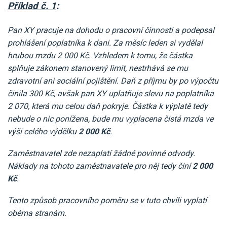
Příklad č. 1
:
Pan XY pracuje na dohodu o pracovní činnosti a podepsal
prohlášení poplatníka k dani. Za měsíc leden si vydělal
hrubou mzdu 2 000 Kč. Vzhledem k tomu, že částka
splňuje zákonem stanovený limit, nestrhává se mu
zdravotní ani sociální pojištění. Daň z příjmu by po výpočtu
činila 300 Kč, avšak pan XY uplatňuje slevu na poplatníka
2 070, která mu celou daň pokryje. Částka k výplatě tedy
nebude o nic ponížena, bude mu vyplacena čistá mzda ve
výši celého výdělku
2 000 Kč
.
Zaměstnavatel zde nezaplatí žádné povinné odvody.
Náklady na tohoto zaměstnavatele pro něj tedy činí
2 000
Kč
.
Tento způsob pracovního poměru se v tuto chvíli vyplatí
oběma stranám.