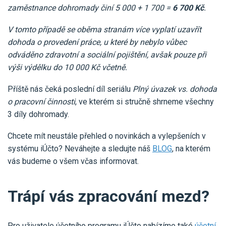
zaměstnance dohromady činí 5 000 + 1 700 =
6 700 Kč
.
V tomto případě se oběma stranám více vyplatí uzavřít
dohoda o provedení práce, u které by nebylo vůbec
odváděno zdravotní a sociální pojištění, avšak pouze při
výši výdělku do 10 000 Kč včetně.
Příště nás čeká poslední díl seriálu
Plný úvazek vs. dohoda
o pracovní činnosti
, ve kterém si stručně shrneme všechny
3 díly dohromady.
Chcete mít neustále přehled o novinkách a vylepšeních v
systému iÚčto? Neváhejte a sledujte náš
BLOG
, na kterém
vás budeme o všem včas informovat.
Trápí vás zpracování mezd?
Pro uživatele účetního programu iÚčto nabízíme také
účetní