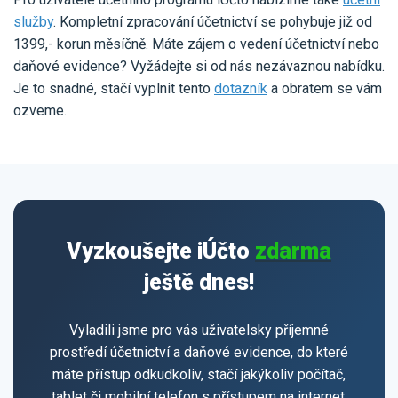
služby
. Kompletní zpracování účetnictví se pohybuje již od
1399,- korun měsíčně. Máte zájem o vedení účetnictví nebo
daňové evidence? Vyžádejte si od nás nezávaznou nabídku.
Je to snadné, stačí vyplnit tento
dotazník
a obratem se vám
ozveme.
Vyzkoušejte iÚčto
zdarma
ještě dnes!
Vyladili jsme pro vás uživatelsky příjemné
prostředí účetnictví a daňové evidence, do které
máte přístup odkudkoliv, stačí jakýkoliv počítač,
tablet či mobilní telefon s přístupem na internet.