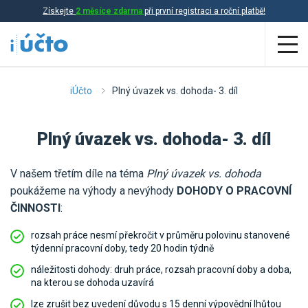
Získejte
2 měsíce zdarma
při první registraci a roční platbě!
Aplikace
iÚčto
Plný úvazek vs. dohoda- 3. díl
Účetnictví
Plný úvazek vs. dohoda- 3. díl
Daňová evidence
V našem třetím díle na téma
Plný úvazek vs. dohoda
Fakturace
poukážeme na výhody a nevýhody
DOHODY O PRACOVNÍ
Přehled funkcí
ČINNOSTI
:
Ceník
rozsah práce nesmí překročit v průměru polovinu stanovené
Online účetnictví
týdenní pracovní doby, tedy 20 hodin týdně
Online daňová evidence
náležitosti dohody: druh práce, rozsah pracovní doby a doba,
Účetní služby
na kterou se dohoda uzavírá
Online fakturace
lze zrušit bez uvedení důvodu s 15 denní výpovědní lhůtou