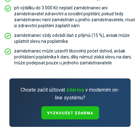
Pro uživatele iÚčto
Propojení s bankou
při výdělku do 3 000 Kč neplatí zaměstnanec ani
Pro koho je určené
zaměstnavatel zdravotní a sociální pojištění, pokud tedy
Poptávka účetních služeb
Účetní a manažerské reporty
zaměstnanec není zaměstnán u jiného zaměstnavatele, musí
Pro firmy
si zdravotní pojištění zaplatit sám
Ceník účetních služeb
Ceník a sklady
VYZKOUŠET ZDARMA
PŘIHLÁSIT SE
zaměstnanec vždy odvádí daň z příjmů (15 %), avšak může
Pro živnostníky
uplatnit slevu na poplatníka
One Stop Shop (OSS)
Pro spolky
zaměstnanec může uzavřít libovolný počet dohod, avšak
Blog
Kontakt
Všechny funkce
prohlášení poplatníka k dani, díky němuž získá slevu na dani,
může podepsat pouze u jednoho zaměstnavatele
Chcete začít účtovat
zdarma
v moderním on-
line systému?
VYZKOUŠET ZDARMA