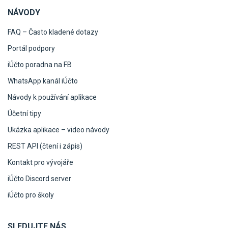
NÁVODY
FAQ – Často kladené dotazy
Portál podpory
iÚčto poradna na FB
WhatsApp kanál iÚčto
Návody k používání aplikace
Účetní tipy
Ukázka aplikace – video návody
REST API (čtení i zápis)
Kontakt pro vývojáře
iÚčto Discord server
iÚčto pro školy
SLEDUJTE NÁS