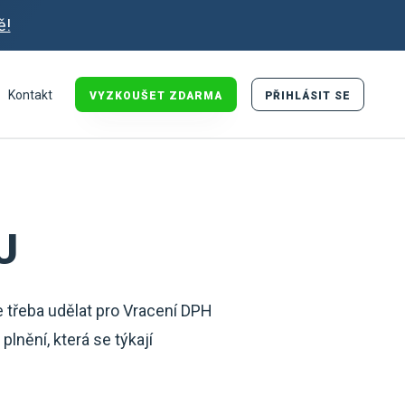
ě!
Kontakt
VYZKOUŠET ZDARMA
PŘIHLÁSIT SE
U
je třeba udělat pro Vracení DPH
lnění, která se týkají