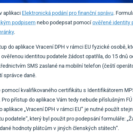
v aplikaci
Elektronická podání pro finanční správu
. Formul
ickým podpisem
nebo podepsat pomocí
ověřené identity
chránky
.
stup do aplikace Vracení DPH v rámci EU fyzické osobě, 
ověřenou identitou podatele žádost opatřila, do 15 dnů o
dnictvím SMS zaslané na mobilní telefon (čeští operátoři
tí správce daně.
e pomocí kvalifikovaného certifikátu s Identifikátorem M
e. Pro přístup do aplikace Vám tedy nebude příslušným FÚ
o aplikace „Vracení DPH v rámci EU“ je nutné použít stejný 
tu podatele“, který byl použit pro podepsání formuláře: „Ž
idané hodnoty plátcům v jiných členských státech“.