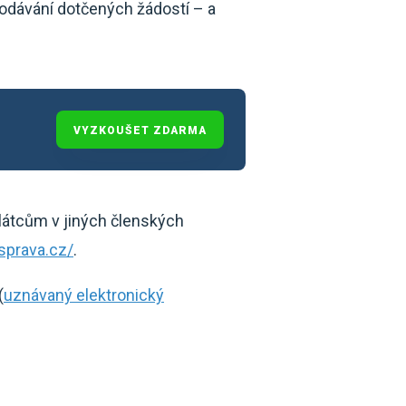
podávání dotčených žádostí – a
VYZKOUŠET ZDARMA
plátcům v jiných členských
sprava.cz/
.
(
uznávaný elektronický