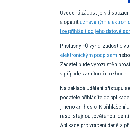
Uvedená žádost je k dispozici 
a opatřit
uznávaným elektron
lze přihlásit do jeho datové s
Příslušný FÚ vyřídí žádost o v
elektronickým podpisem
nebo 
Žadatel bude vyrozuměn prostře
v případě zamítnutí i rozhodnu
Na základě udělení přístupu s
podatele přihlásíte do aplikac
jméno ani heslo. K přihlášení d
resp. stejnou „ověřenou identi
Aplikace pro vracení daně z př