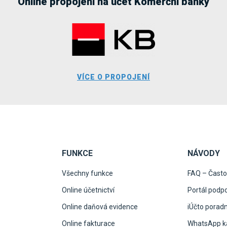
Online propojení na účet Komerční banky
VÍCE O PROPOJENÍ
FUNKCE
NÁVODY
Všechny funkce
FAQ – Často
Online účetnictví
Portál podp
Online daňová evidence
iÚčto porad
Online fakturace
WhatsApp ka