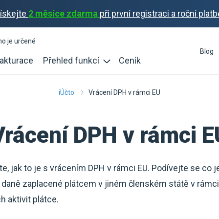
ískejte
2 měsíce zdarma
při první registraci a roční platb
ho je určené
Blog
akturace
Přehled funkcí
Ceník
iÚčto
Vrácení DPH v rámci EU
Vrácení DPH v rámci E
te, jak to je s vrácením DPH v rámci EU. Podívejte se co 
 daně zaplacené plátcem v jiném členském státě v rámci p
 aktivit plátce.