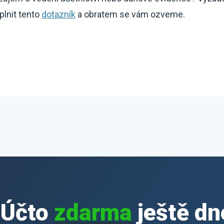
plnit tento
dotazník
a obratem se vám ozveme.
iÚčto
zdarma
ještě dn