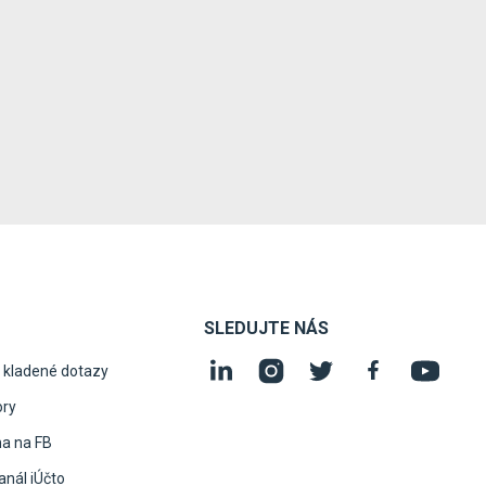
SLEDUJTE NÁS
 kladené dotazy
ory
na na FB
nál iÚčto