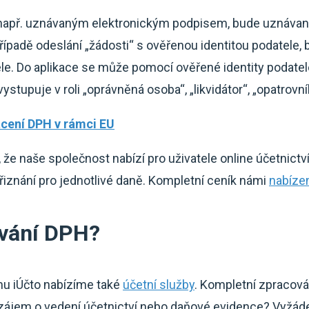
např. uznávaným elektronickým podpisem, bude uznávaný
 případě odeslání „žádosti“ s ověřenou identitou podatele,
ele. Do aplikace se může pomocí ověřené identity podatele
ystupuje v roli „oprávněná osoba“, „likvidátor“, „opatrov
cení DPH v rámci EU
e naše společnost nabízí pro uživatele online účetnictví 
iznání pro jednotlivé daně. Kompletní ceník námi
nabíze
ování DPH?
mu iÚčto nabízíme také
účetní služby
. Kompletní zpracován
 zájem o vedení účetnictví nebo daňové evidence? Vyžád