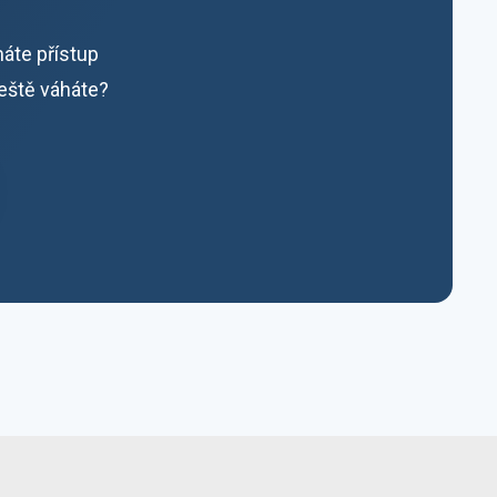
máte přístup
ještě váháte?