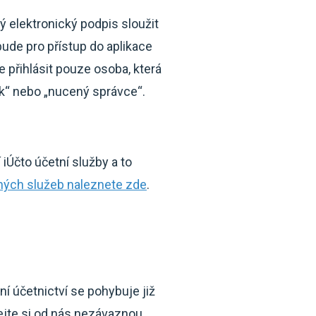
 elektronický podpis sloužit
 bude pro přístup do aplikace
 přihlásit pouze osoba, která
ník“ nebo „nucený správce“.
iÚčto účetní služby a to
ných služeb naleznete zde
.
í účetnictví se pohybuje již
ejte si od nás nezávaznou