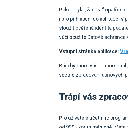
Pokud byla „žádost“ opatřena 
i pro přihlášení do aplikace. V
sloužit ověřená identita podat
vůči použité Datové schránce v
Vstupní stránka aplikace:
Vra
Rádi bychom vám připomenuli, ž
včetně zpracování daňových př
Trápí vás zprac
Pro uživatele účetního progra
od 999,- korun měsíčně. Máte