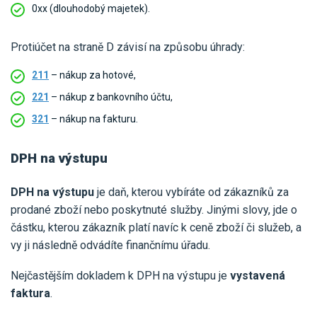
0xx (dlouhodobý majetek).
Protiúčet na straně D závisí na způsobu úhrady:
211
– nákup za hotové,
221
– nákup z bankovního účtu,
321
– nákup na fakturu.
DPH na výstupu
DPH na výstupu
je daň, kterou vybíráte od zákazníků za
prodané zboží nebo poskytnuté služby. Jinými slovy, jde o
částku, kterou zákazník platí navíc k ceně zboží či služeb, a
vy ji následně odvádíte finančnímu úřadu.
Nejčastějším dokladem k DPH na výstupu je
vystavená
faktura
.