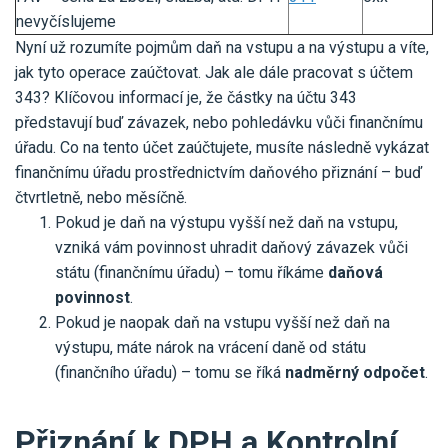
nevyčíslujeme
Nyní už rozumíte pojmům daň na vstupu a na výstupu a víte,
jak tyto operace zaúčtovat. Jak ale dále pracovat s účtem
343? Klíčovou informací je, že částky na účtu 343
představují buď závazek, nebo pohledávku vůči finančnímu
úřadu. Co na tento účet zaúčtujete, musíte následně vykázat
finančnímu úřadu prostřednictvím daňového přiznání – buď
čtvrtletně, nebo měsíčně.
Pokud je daň na výstupu vyšší než daň na vstupu,
vzniká vám povinnost uhradit daňový závazek vůči
státu (finančnímu úřadu) – tomu říkáme
daňová
povinnost
.
Pokud je naopak daň na vstupu vyšší než daň na
výstupu, máte nárok na vrácení daně od státu
(finančního úřadu) – tomu se říká
nadměrný odpočet
.
Přiznání k DPH a Kontrolní