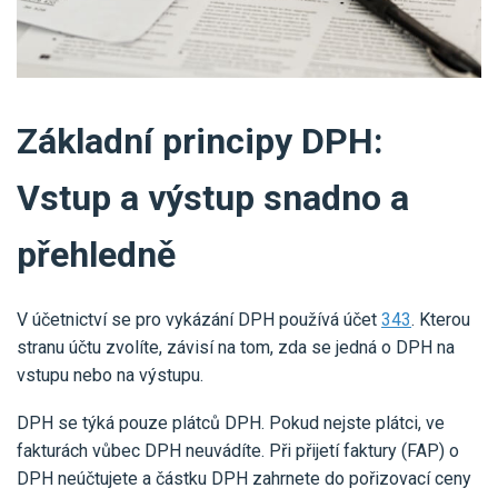
Pro uživatele iÚčto
Propojení s bankou
Pro koho je určené
Poptávka účetních služeb
Účetní a manažerské reporty
Pro firmy
Ceník účetních služeb
Ceník a sklady
VYZKOUŠET ZDARMA
PŘIHLÁSIT SE
Pro živnostníky
Základní principy DPH:
One Stop Shop (OSS)
Pro spolky
Blog
Kontakt
Vstup a výstup snadno a
Všechny funkce
přehledně
V účetnictví se pro vykázání DPH používá účet
343
. Kterou
stranu účtu zvolíte, závisí na tom, zda se jedná o DPH na
vstupu nebo na výstupu.
DPH se týká pouze plátců DPH. Pokud nejste plátci, ve
fakturách vůbec DPH neuvádíte. Při přijetí faktury (FAP) o
DPH neúčtujete a částku DPH zahrnete do pořizovací ceny