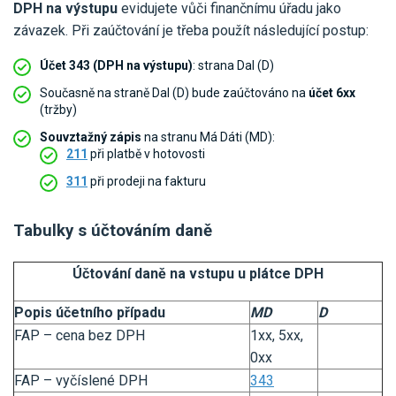
DPH na výstupu
evidujete vůči finančnímu úřadu jako
závazek. Při zaúčtování je třeba použít následující postup:
Účet 343 (DPH na výstupu)
: strana Dal (D)
Současně na straně Dal (D) bude zaúčtováno na
účet 6xx
(tržby)
Souvztažný zápis
na stranu Má Dáti (MD):
211
při platbě v hotovosti
311
při prodeji na fakturu
Tabulky s účtováním daně
Účtování daně na vstupu u plátce DPH
Popis účetního případu
MD
D
FAP – cena bez DPH
1xx, 5xx,
0xx
FAP – vyčíslené DPH
343