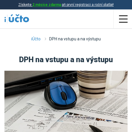
Získejte
2 měsíce zdarma
při první registraci a roční platbě!
Aplikace
iÚčto
DPH na vstupu a na výstupu
Účetnictví
DPH na vstupu a na výstupu
Daňová evidence
Fakturace
Přehled funkcí
Ceník
Online účetnictví
Online daňová evidence
Účetní služby
Online fakturace