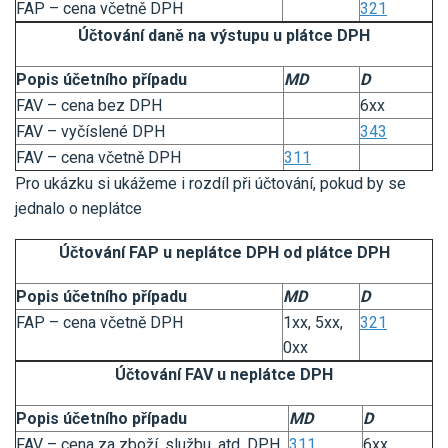
FAP – cena včetně DPH
321
Účtování daně na výstupu u plátce DPH
Popis účetního případu
MD
D
FAV – cena bez DPH
6xx
FAV – vyčíslené DPH
343
FAV – cena včetně DPH
311
Pro ukázku si ukážeme i rozdíl při účtování, pokud by se
jednalo o neplátce
Účtování FAP u neplátce DPH od plátce DPH
Popis účetního případu
MD
D
FAP – cena včetně DPH
1xx, 5xx,
321
0xx
Účtování FAV u neplátce DPH
Popis účetního případu
MD
D
FAV – cena za zboží, službu, atd. DPH
311
6xx