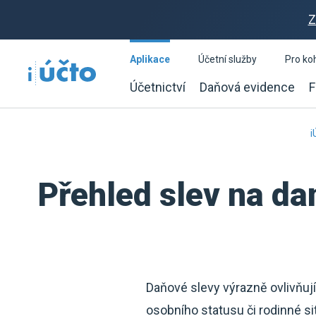
Z
Aplikace
Účetní služby
Pro ko
Účetnictví
Daňová evidence
F
i
Přehled slev na da
Daňové slevy výrazně ovlivňují
osobního statusu či rodinné si