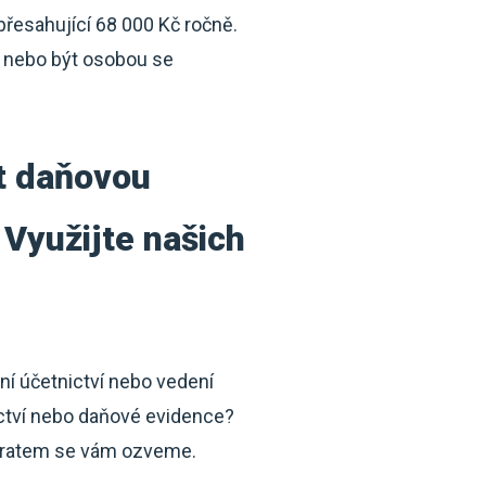
přesahující 68 000 Kč ročně.
t nebo být osobou se
st daňovou
 Využijte našich
ní účetnictví nebo vedení
ictví nebo daňové evidence?
ratem se vám ozveme.