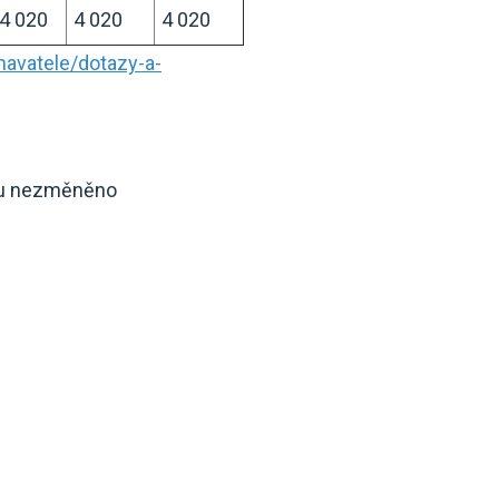
4 020
4 020
4 020
avatele/dotazy-a-
roku nezměněno