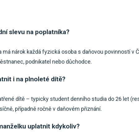
dní slevu na poplatníka?
ka má nárok každá fyzická osoba s daňovou povinností v Č
městnanec, podnikatel nebo důchodce.
tnit i na plnoleté dítě?
řené dítě – typicky student denního studia do 26 let (re
síčně, případně ročně v daňovém přiznání.
manželku uplatnit kdykoliv?