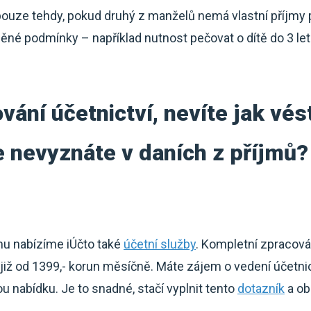
pouze tehdy, pokud druhý z manželů nemá vlastní příjmy 
něné podmínky – například nutnost pečovat o dítě do 3 le
vání účetnictví, nevíte jak vé
 nevyznáte v daních z příjmů?
.
mu nabízíme iÚčto také
účetní služby
. Kompletní zpracová
iž od 1399,- korun měsíčně. Máte zájem o vedení účetn
 nabídku. Je to snadné, stačí vyplnit tento
dotazník
a ob