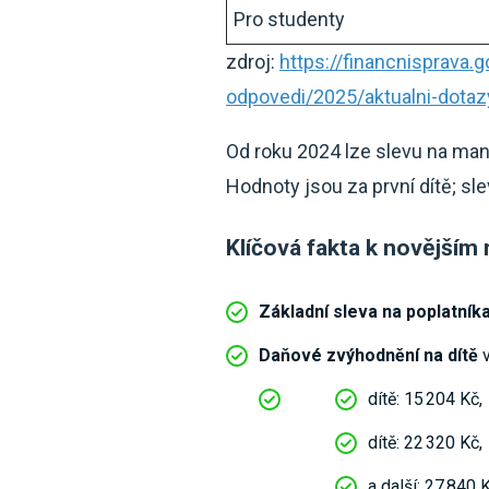
Pro studenty
zdroj:
https://financnisprava
odpovedi/2025/aktualni-dota
Od roku 2024 lze slevu na manž
Hodnoty jsou za první dítě; sle
Klíčová fakta k novějším
Základní sleva na poplatník
Daňové zvýhodnění na dítě
v
dítě: 15 204 Kč,
dítě: 22 320 Kč,
a další: 27 840 