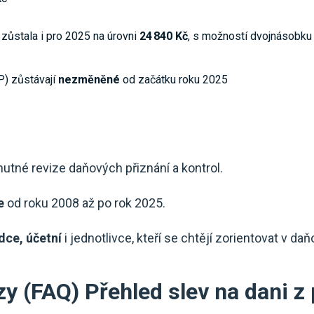
zůstala i pro 2025 na úrovni
24 840 Kč
, s možností dvojnásobku 
/P) zůstávají
nezměněné
od začátku roku 2025
nutné revize daňových přiznání a kontrol.
e
od roku 2008 až po rok 2025.
ce, účetní
i jednotlivce, kteří se chtějí zorientovat v d
zy (FAQ) Přehled slev na dani z