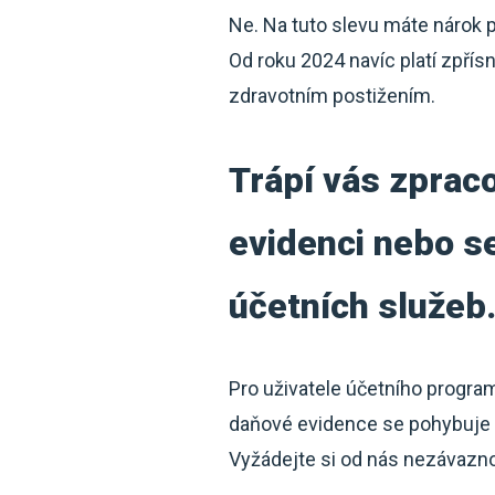
Ne. Na tuto slevu máte nárok 
Od roku 2024 navíc platí zpřís
zdravotním postižením.
Trápí vás zpraco
evidenci nebo se
účetních služeb
Pro uživatele účetního progra
daňové evidence se pohybuje j
Vyžádejte si od nás nezávaznou