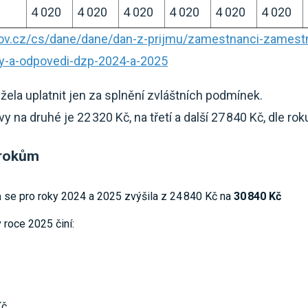
4 020
4 020
4 020
4 020
4 020
4 020
.gov.cz/cs/dane/dane/dan-z-prijmu/zamestnanci-zamestn
zy-a-odpovedi-dzp-2024-a-2025
ela uplatnit jen za splnění zvláštních podmínek.
vy na druhé je 22 320 Kč, na třetí a další 27 840 Kč, dle 
 rokům
a
se pro roky 2024 a 2025 zvýšila z 24 840 Kč na
30 840 Kč
 roce 2025 činí:
Kč