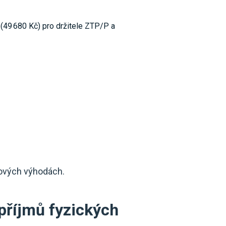
(49 680 Kč) pro držitele ZTP/P a
aňových výhodách.
 příjmů fyzických