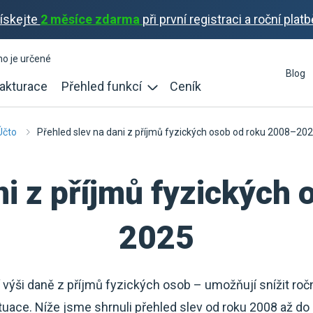
ískejte
2 měsíce zdarma
při první registraci a roční platb
ho je určené
Blog
akturace
Přehled funkcí
Ceník
Účto
Přehled slev na dani z příjmů fyzických osob od roku 2008–20
ni z příjmů fyzických
2025
 výši daně z příjmů fyzických osob – umožňují snížit ro
tuace. Níže jsme shrnuli přehled slev od roku 2008 až do