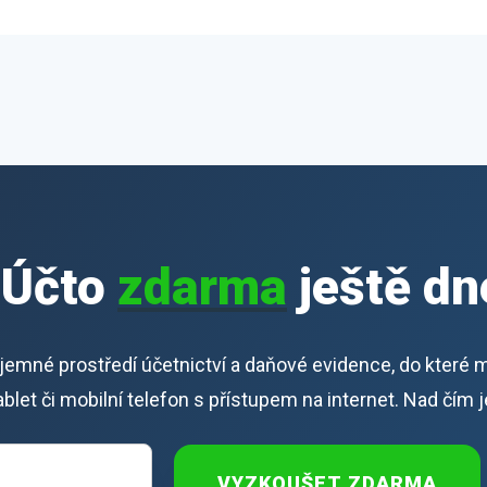
iÚčto
zdarma
ještě dn
říjemné prostředí účetnictví a daňové evidence, do které 
 tablet či mobilní telefon s přístupem na internet. Nad čím 
VYZKOUŠET ZDARMA