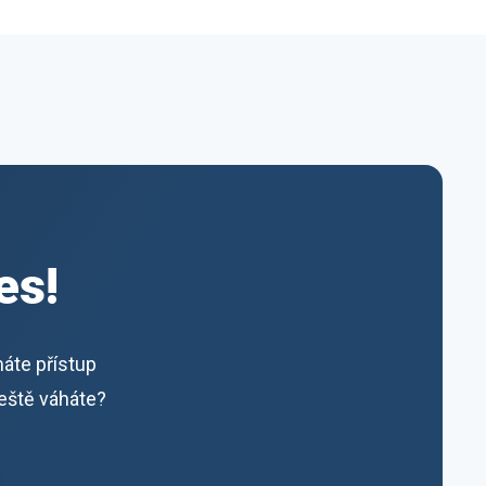
es!
máte přístup
ještě váháte?