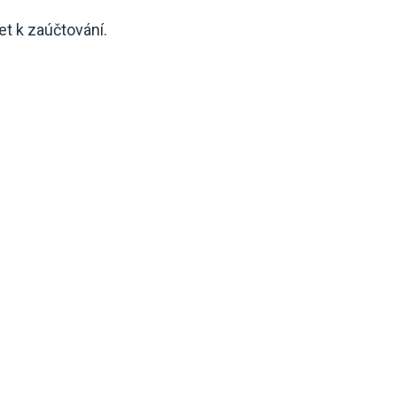
t k zaúčtování.