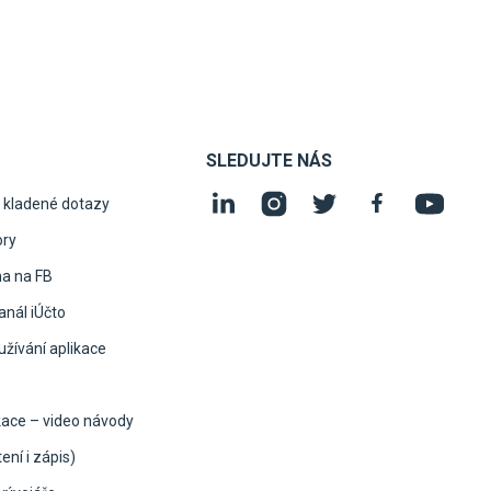
SLEDUJTE NÁS
 kladené dotazy
ory
na na FB
nál iÚčto
žívání aplikace
kace – video návody
ení i zápis)