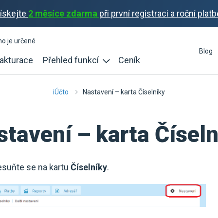
ískejte
2 měsíce zdarma
při první registraci a roční platb
ho je určené
Blog
akturace
Přehled funkcí
Ceník
iÚčto
Nastavení – karta Číselníky
stavení – karta Číseln
esuňte se na kartu
Číselníky
.