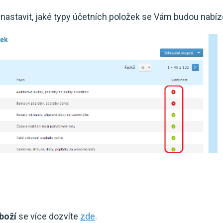
astavit, jaké typy účetních položek se Vám budou nabíze
boží
se více dozvíte
zde
.