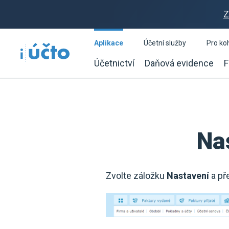
Z
Aplikace
Účetní služby
Pro ko
Účetnictví
Daňová evidence
F
Na
Zvolte záložku
Nastavení
a př