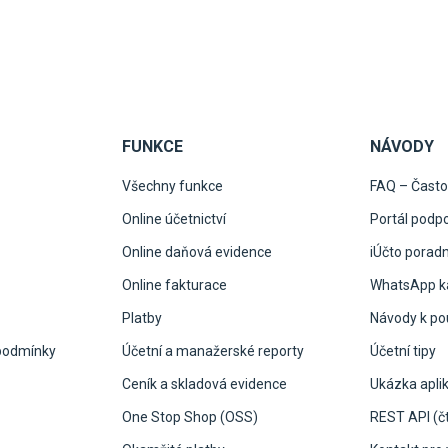
FUNKCE
NÁVODY
Všechny funkce
FAQ – Často
Online účetnictví
Portál podp
Online daňová evidence
iÚčto porad
Online fakturace
WhatsApp ka
Platby
Návody k pou
podmínky
Účetní a manažerské reporty
Účetní tipy
Ceník a skladová evidence
Ukázka apli
One Stop Shop (OSS)
REST API (čt