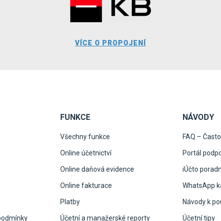
VÍCE O PROPOJENÍ
FUNKCE
NÁVODY
Všechny funkce
FAQ – Často
Online účetnictví
Portál podp
Online daňová evidence
iÚčto porad
Online fakturace
WhatsApp ka
Platby
Návody k pou
podmínky
Účetní a manažerské reporty
Účetní tipy