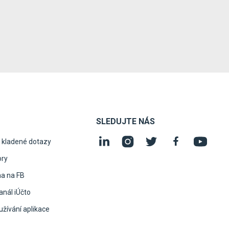
SLEDUJTE NÁS
 kladené dotazy
ory
na na FB
nál iÚčto
žívání aplikace