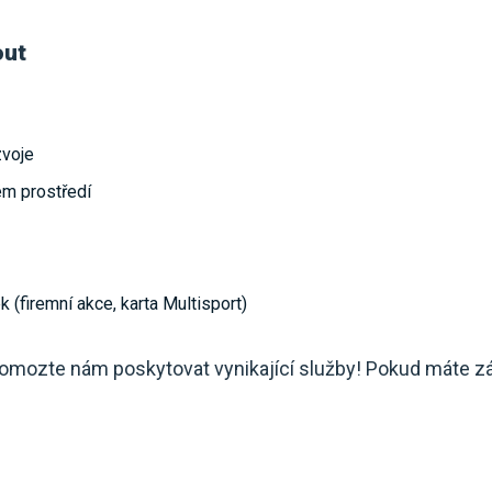
out
zvoje
ém prostředí
k (firemní akce, karta Multisport)
pomozte nám poskytovat vynikající služby! Pokud máte z