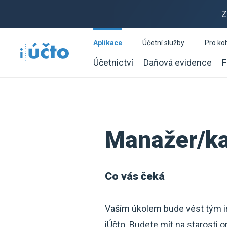
Z
Aplikace
Účetní služby
Pro ko
Účetnictví
Daňová evidence
F
Manažer/ka 
Co vás čeká
Vaším úkolem bude vést tým int
iÚčto. Budete mít na starosti o