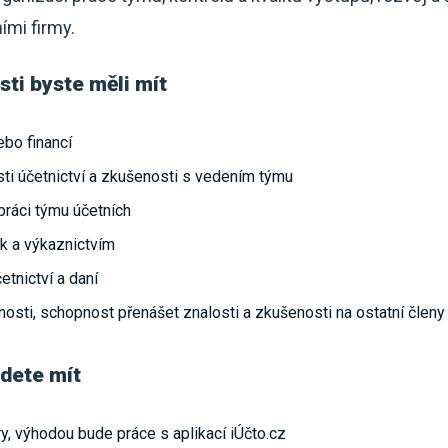
ími firmy.
ti byste měli mít
ebo financí
sti účetnictví a zkušenosti s vedením týmu
práci týmu účetních
k a výkaznictvím
etnictví a daní
osti, schopnost přenášet znalosti a zkušenosti na ostatní členy
dete mít
y, výhodou bude práce s aplikací iÚčto.cz