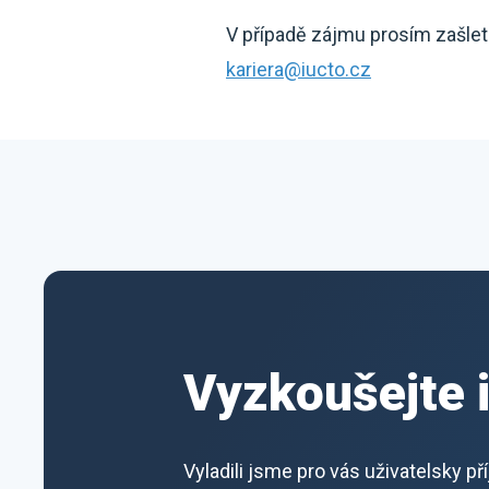
V případě zájmu prosím zašle
kariera@iucto.cz
Vyzkoušejte 
Vyladili jsme pro vás uživatelsky p