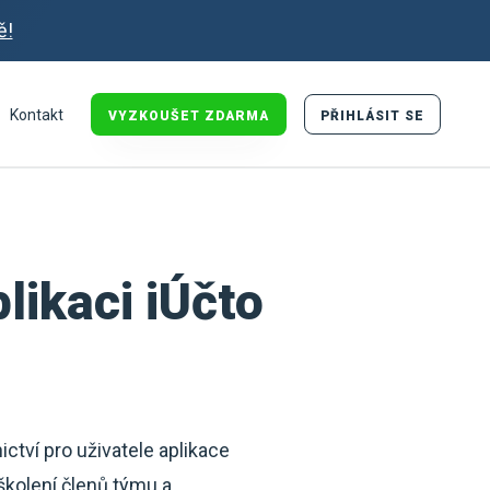
ě!
Kontakt
VYZKOUŠET ZDARMA
PŘIHLÁSIT SE
likaci iÚčto
ctví pro uživatele aplikace
 školení členů týmu a