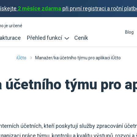
ískejte
2 měsíce zdarma
při první registraci a roční platb
ho je určené
Blog
akturace
Přehled funkcí
Ceník
iÚčto
Manažer/ka účetního týmu pro aplikaci iÚčto
účetního týmu pro ap
erních účetních, kteří poskytují služby zpracování účetni
rganizaci práce týmu, kontrolu a kvalitu výstupů, rozvoj a