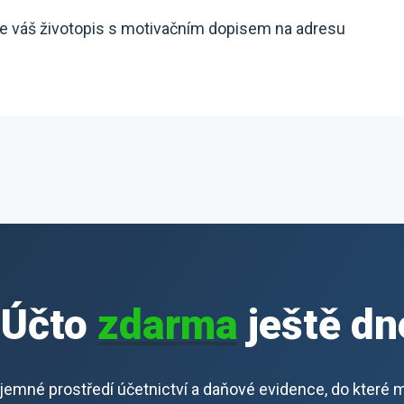
te váš životopis s motivačním dopisem na adresu
iÚčto
zdarma
ještě dn
říjemné prostředí účetnictví a daňové evidence, do které 