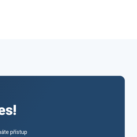
es!
máte přístup