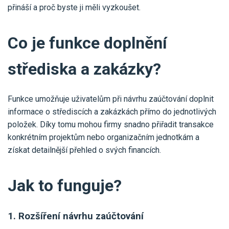
Pro uživatele iÚčto
přináší a proč byste ji měli vyzkoušet.
Propojení s bankou
Pro koho je určené
Poptávka účetních služeb
Účetní a manažerské reporty
Co je funkce doplnění
Pro firmy
Ceník účetních služeb
Ceník a sklady
VYZKOUŠET ZDARMA
PŘIHLÁSIT SE
Pro živnostníky
střediska a zakázky?
One Stop Shop (OSS)
Pro spolky
Blog
Kontakt
Všechny funkce
Funkce umožňuje uživatelům při návrhu zaúčtování doplnit
informace o střediscích a zakázkách přímo do jednotlivých
položek. Díky tomu mohou firmy snadno přiřadit transakce
konkrétním projektům nebo organizačním jednotkám a
získat detailnější přehled o svých financích.
Jak to funguje?
1. Rozšíření návrhu zaúčtování