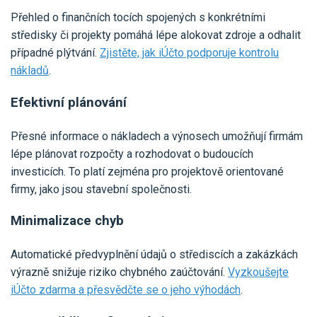
Přehled o finančních tocích spojených s konkrétními
středisky či projekty pomáhá lépe alokovat zdroje a odhalit
případné plýtvání.
Zjistěte, jak iÚčto podporuje kontrolu
nákladů
.
Efektivní plánování
Přesné informace o nákladech a výnosech umožňují firmám
lépe plánovat rozpočty a rozhodovat o budoucích
investicích. To platí zejména pro projektově orientované
firmy, jako jsou stavební společnosti.
Minimalizace chyb
Automatické předvyplnění údajů o střediscích a zakázkách
výrazně snižuje riziko chybného zaúčtování.
Vyzkoušejte
iÚčto zdarma a přesvědčte se o jeho výhodách
.