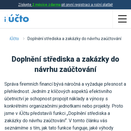
Získejte
2 měsíce zdarma
při první registraci a roční platbě!
Aplikace
iÚčto
Doplnění střediska a zakázky do návrhu zaúčtování
Účetnictví
Doplnění střediska a zakázky do
Daňová evidence
návrhu zaúčtování
Fakturace
Správa firemních financí bývá náročná a vyžaduje přesnost a
Přehled funkcí
přehlednost. Jedním z klíčových aspektů efektivního
účetnictví je schopnost propojit náklady a výnosy s
Ceník
Online účetnictví
konkrétními organizačními jednotkami nebo projekty. Proto
Online daňová evidence
jsme v iÚčtu představili funkci „Doplnění střediska a
Účetní služby
zakázky do návrhu zaúčtování“. V tomto článku vás
Online fakturace
seznámíme s tím, jak tato funkce funguje, jaké výhody