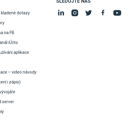
SLEDUJTE NÁS
 kladené dotazy
ory
na na FB
nál iÚčto
žívání aplikace
kace – video návody
ení i zápis)
vývojáře
d server
oly