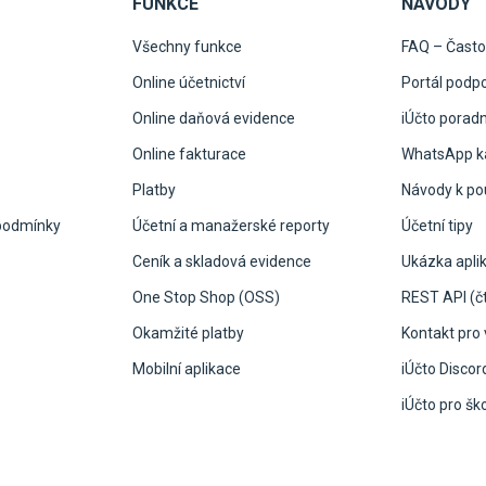
FUNKCE
NÁVODY
Všechny funkce
FAQ – Často
Online účetnictví
Portál podp
Online daňová evidence
iÚčto porad
Online fakturace
WhatsApp ka
Platby
Návody k pou
podmínky
Účetní a manažerské reporty
Účetní tipy
Ceník a skladová evidence
Ukázka apli
One Stop Shop (OSS)
REST API (čt
Okamžité platby
Kontakt pro 
Mobilní aplikace
iÚčto Discor
iÚčto pro šk