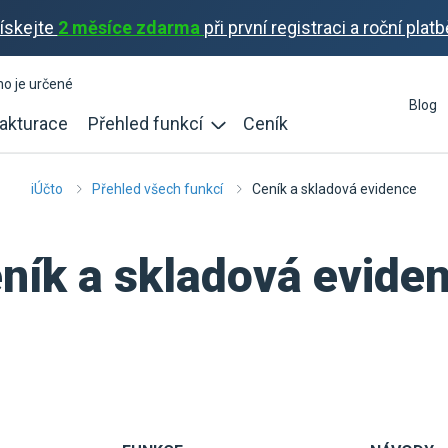
ískejte
2 měsíce zdarma
při první registraci a roční platb
ho je určené
Blog
akturace
Přehled funkcí
Ceník
iÚčto
Přehled všech funkcí
Ceník a skladová evidence
ník a skladová evide