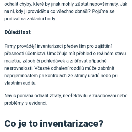
Pro uživatele iÚčto
odhalit chyby, které by jinak mohly zůstat nepovšimnuty. Jak
Propojení s bankou
Pro koho je určené
na ni, kdy ji provádět a co všechno obnáší? Pojďme se
Poptávka účetních služeb
Účetní a manažerské reporty
podívat na základní body.
Pro firmy
Ceník účetních služeb
Ceník a sklady
Důležitost
VYZKOUŠET ZDARMA
PŘIHLÁSIT SE
Pro živnostníky
One Stop Shop (OSS)
Firmy provádějí inventarizaci především pro zajištění
Pro spolky
Blog
Kontakt
Všechny funkce
přesnosti účetnictví. Umožňuje mít přehled o reálném stavu
majetku, zásob či pohledávek a zjišťovat případné
nesrovnalosti. Včasné odhalení rozdílů může zabránit
nepříjemnostem při kontrolách ze strany úřadů nebo při
vlastním auditu.
Navíc pomáhá odhalit ztráty, neefektivitu v zásobování nebo
problémy s evidencí.
Co je to inventarizace?