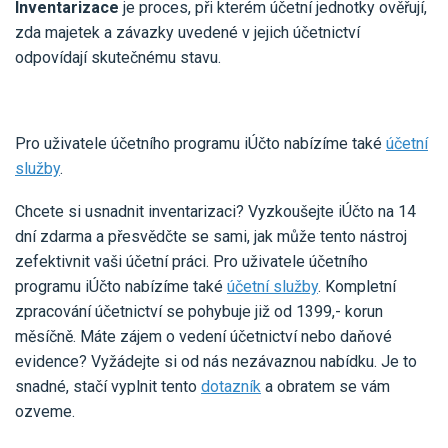
Inventarizace
je proces, při kterém účetní jednotky ověřují,
zda majetek a závazky uvedené v jejich účetnictví
odpovídají skutečnému stavu.
Pro uživatele účetního programu iÚčto nabízíme také
účetní
služby
.
Chcete si usnadnit inventarizaci? Vyzkoušejte iÚčto na 14
dní zdarma a přesvědčte se sami, jak může tento nástroj
zefektivnit vaši účetní práci. Pro uživatele účetního
programu iÚčto nabízíme také
účetní služby
. Kompletní
zpracování účetnictví se pohybuje již od 1399,- korun
měsíčně. Máte zájem o vedení účetnictví nebo daňové
evidence? Vyžádejte si od nás nezávaznou nabídku. Je to
snadné, stačí vyplnit tento
dotazník
a obratem se vám
ozveme.