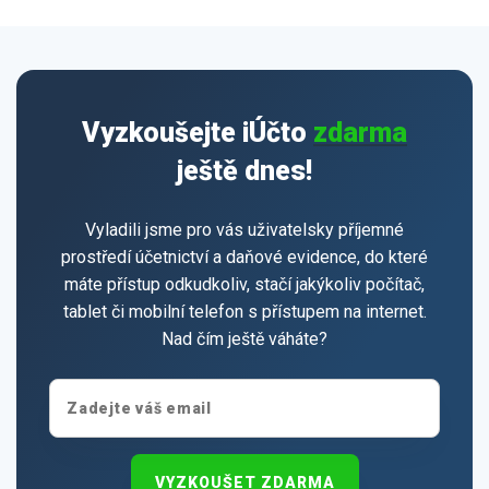
Vyzkoušejte iÚčto
zdarma
ještě dnes!
Vyladili jsme pro vás uživatelsky příjemné
prostředí účetnictví a daňové evidence, do které
máte přístup odkudkoliv, stačí jakýkoliv počítač,
tablet či mobilní telefon s přístupem na internet.
Nad čím ještě váháte?
VYZKOUŠET ZDARMA