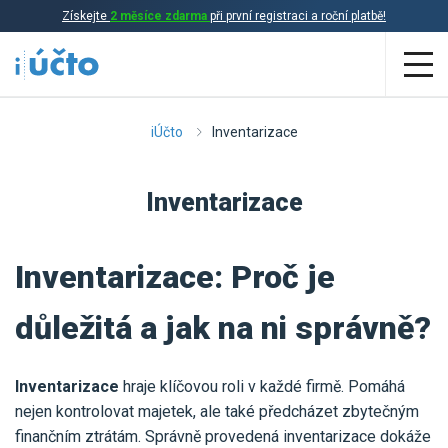
Získejte
2 měsíce zdarma
při první registraci a roční platbě!
Aplikace
iÚčto
Inventarizace
Účetnictví
Inventarizace
Daňová evidence
Fakturace
Inventarizace: Proč je
Přehled funkcí
důležitá a jak na ni správně?
Ceník
Online účetnictví
Online daňová evidence
Inventarizace
hraje klíčovou roli v každé firmě. Pomáhá
Účetní služby
nejen kontrolovat majetek, ale také předcházet zbytečným
Online fakturace
finančním ztrátám. Správně provedená inventarizace dokáže