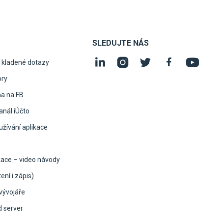
SLEDUJTE NÁS
 kladené dotazy
ory
na na FB
nál iÚčto
žívání aplikace
kace – video návody
ení i zápis)
vývojáře
d server