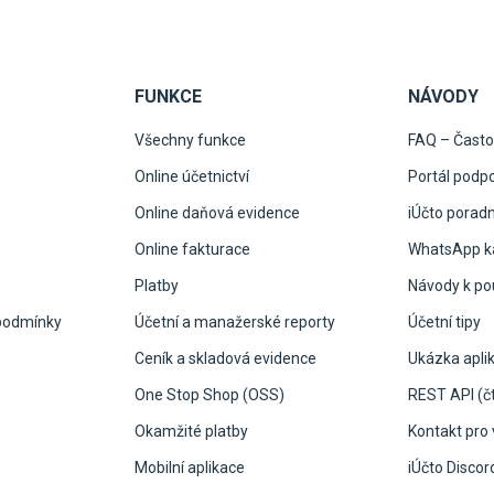
FUNKCE
NÁVODY
Všechny funkce
FAQ – Často
Online účetnictví
Portál podp
Online daňová evidence
iÚčto porad
Online fakturace
WhatsApp ka
Platby
Návody k pou
podmínky
Účetní a manažerské reporty
Účetní tipy
Ceník a skladová evidence
Ukázka apli
One Stop Shop (OSS)
REST API (čt
Okamžité platby
Kontakt pro 
Mobilní aplikace
iÚčto Discor