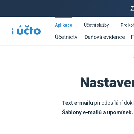
Z
Aplikace
Účetní služby
Pro ko
Účetnictví
Daňová evidence
F
i
Nastaven
Text e-mailu
při odesílání dokl
Šablony e-mailů a upomínek.