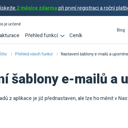
ískejte
2 měsíce zdarma
při první registraci a roční platb
ho je určené
Blog
akturace
Přehled funkcí
Ceník
Účto
Přehled všech funkcí
Nastavení šablony e-mailů a upomín
í šablony e-mailů a
adů z aplikace je již přednastaven, ale lze ho měnit v Nast