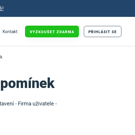
ě!
Kontakt
VYZKOUŠET ZDARMA
PŘIHLÁSIT SE
ek
 upomínek
avení - Firma uživatele -