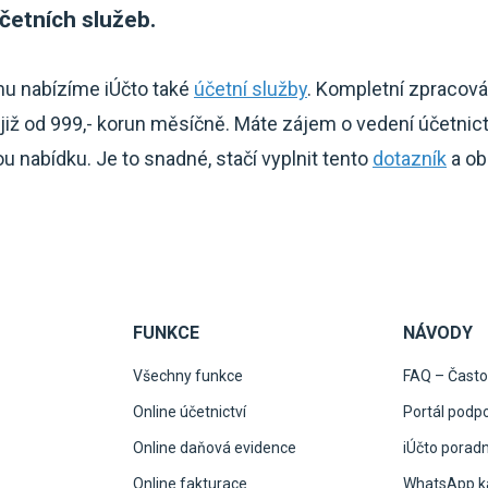
četních služeb.
mu nabízíme iÚčto také
účetní služby
. Kompletní zpracová
iž od 999,- korun měsíčně. Máte zájem o vedení účetnic
 nabídku. Je to snadné, stačí vyplnit tento
dotazník
a ob
FUNKCE
NÁVODY
Všechny funkce
FAQ – Často
Online účetnictví
Portál podp
Online daňová evidence
iÚčto porad
Online fakturace
WhatsApp ka