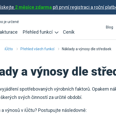
ískejte
2 měsíce zdarma
při první registraci a roční platb
ho je určené
Blog
akturace
Přehled funkcí
Ceník
iÚčto
Přehled všech funkcí
Náklady a výnosy dle středisek
ady a výnosy dle stře
vyjádření spotřebovaných výrobních faktorů. Opakem ná
eškerých svých činností za určité období.
 a výnosů v iÚčtu? Postupujte následovně: