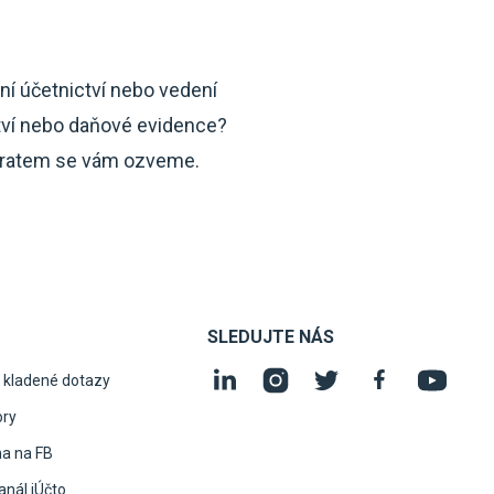
ní účetnictví nebo vedení
tví nebo daňové evidence?
ratem se vám ozveme.
SLEDUJTE NÁS
 kladené dotazy
ory
na na FB
nál iÚčto