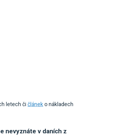
ch letech či
článek
o nákladech
se nevyznáte v daních z