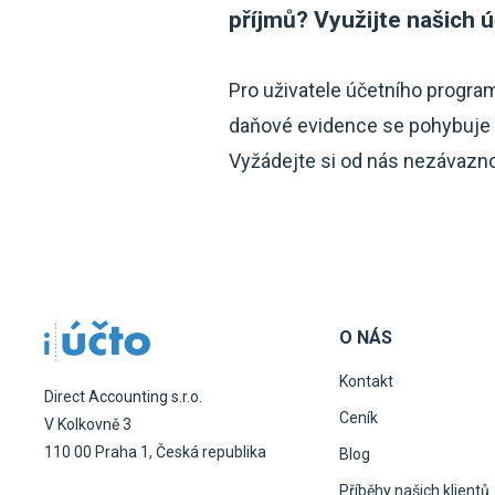
příjmů? Využijte našich ú
Pro uživatele účetního progra
daňové evidence se pohybuje j
Vyžádejte si od nás nezávaznou
O NÁS
Kontakt
Direct Accounting s.r.o.
Ceník
V Kolkovně 3
110 00 Praha 1, Česká republika
Blog
Příběhy našich klientů