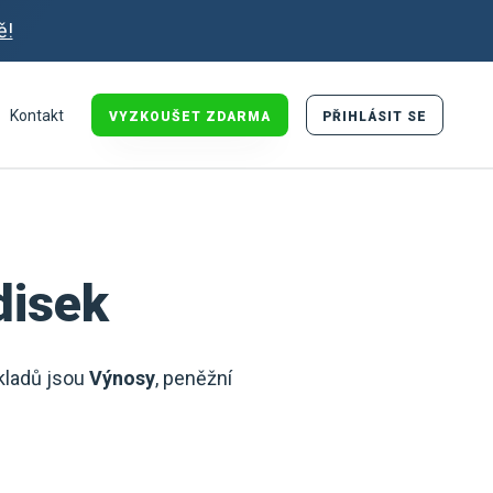
ě!
Kontakt
VYZKOUŠET ZDARMA
PŘIHLÁSIT SE
disek
kladů jsou
Výnosy
, peněžní